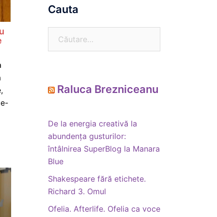
Cauta
ru
Caută
e
după:
a
a
Raluca Brezniceanu
,
te-
De la energia creativă la
abundența gusturilor:
întâlnirea SuperBlog la Manara
Blue
Shakespeare fără etichete.
Richard 3. Omul
Ofelia. Afterlife. Ofelia ca voce