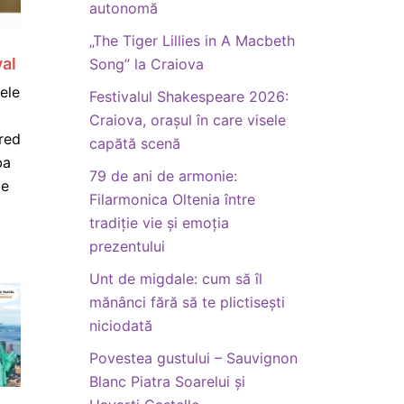
autonomă
„The Tiger Lillies in A Macbeth
e
yal
Song” la Craiova
ele
Festivalul Shakespeare 2026:
Craiova, orașul în care visele
red
capătă scenă
ba
79 de ani de armonie:
le
Filarmonica Oltenia între
tradiție vie și emoția
prezentului
Unt de migdale: cum să îl
mănânci fără să te plictisești
niciodată
Povestea gustului – Sauvignon
Blanc Piatra Soarelui și