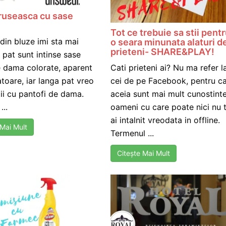
 ruseasca cu sase
Tot ce trebuie sa stii pent
din bluze imi sta mai
o seara minunata alaturi d
prieteni- SHARE&PLAY!
 pat sunt intinse sase
Cati prieteni ai? Nu ma refer l
e dama colorate, aparent
cei de pe Facebook, pentru c
oare, iar langa pat vreo
aceia sunt mai mult cunostinte
ii cu pantofi de dama.
oameni cu care poate nici nu 
...
ai intalnit vreodata in offline.
 Mai Mult
Termenul ...
Citește Mai Mult