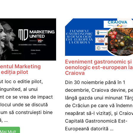
Eveniment gastronomic și
entul Marketing
oenologic est-european la
 ediția pilot
Craiova
ut loc o editie pilot,
Din 30 noiembrie până în 1
ngunited, al unui
decembrie, Craiova devine, p
nt ce se vrea de impact
lângă gazda unui minunat Târ
, locul unde se discută
de Crăciun pe care vă îndemn
um să construiești bine
neapărat să-l vizitați, și Craio
, ...
Capitală Gastronomică Est-
Europeană datorită ...
 Mai Mult