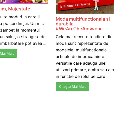
im, Majestate!
ulte moduri in care ii
Moda multifunctionala si
ta pe cei din jur. Un mic
durabila.
#WeAreTheAnswear
n zambet la momentul
Cele mai recente tendinte din
, un salut, o strangere de
moda sunt reprezentate de
imbarbatare pot avea ...
modelele multifunctionale,
 Mai Mult
articole de imbracaminte
versatile care adauga unei
utilizari primare, o alta sau alt
in functie de rolul pe care ...
Citește Mai Mult