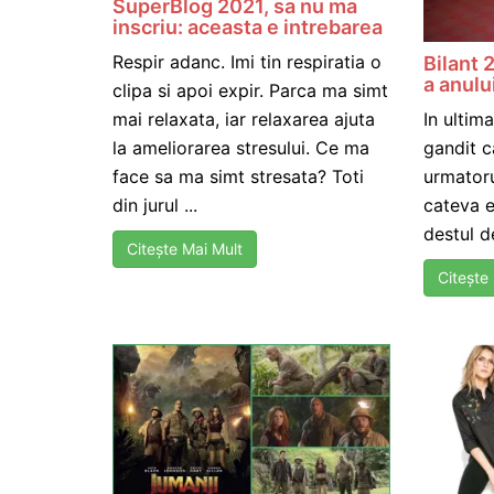
SuperBlog 2021, sa nu ma
inscriu: aceasta e intrebarea
Respir adanc. Imi tin respiratia o
Bilant 
a anulu
clipa si apoi expir. Parca ma simt
mai relaxata, iar relaxarea ajuta
In ultim
la ameliorarea stresului. Ce ma
gandit c
face sa ma simt stresata? Toti
urmatoru
din jurul ...
cateva 
destul d
Citește Mai Mult
Citește