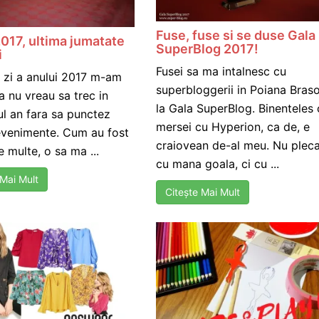
Fuse, fuse si se duse Gala
2017, ultima jumatate
SuperBlog 2017!
i
Fusei sa ma intalnesc cu
a zi a anului 2017 m-am
superbloggerii in Poiana Bras
a nu vreau sa trec in
la Gala SuperBlog. Binenteles 
l an fara sa punctez
mersei cu Hyperion, ca de, e
evenimente. Cum au fost
craiovean de-al meu. Nu pleca
e multe, o sa ma ...
cu mana goala, ci cu ...
 Mai Mult
Citește Mai Mult