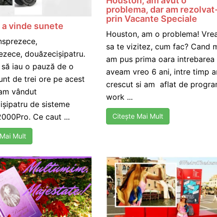
Houston, am avut o
problema, dar am rezolvat
prin Vacante Speciale
 a vinde sunete
Houston, am o problema! Vre
nsprezece,
sa te vizitez, cum fac? Cand 
ezece, douăzecișipatru.
am pus prima oara intrebarea
 să iau o pauză de o
aveam vreo 6 ani, intre timp 
sunt de trei ore pe acest
crescut si am aflat de progra
 am vândut
work ...
ișipatru de sisteme
000Pro. Ce caut ...
Citește Mai Mult
 Mai Mult