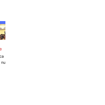
e
ca
 nu