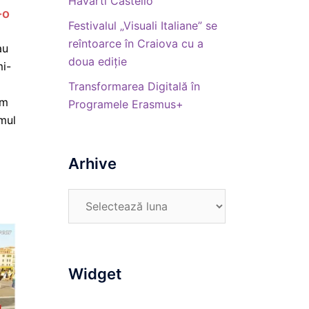
Havarti Castello
-o
Festivalul „Visuali Italiane” se
reîntoarce în Craiova cu a
au
doua ediție
mi-
Transformarea Digitală în
am
Programele Erasmus+
mul
Arhive
Arhive
Widget