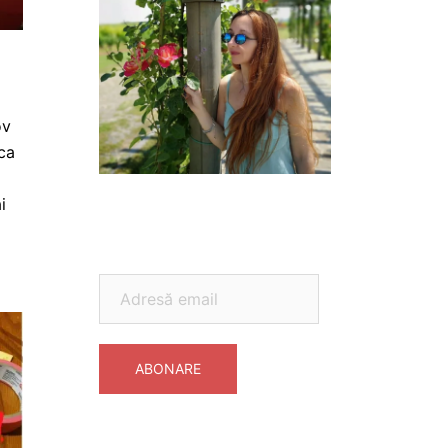
ov
ca
i
Adresă
email
ABONARE