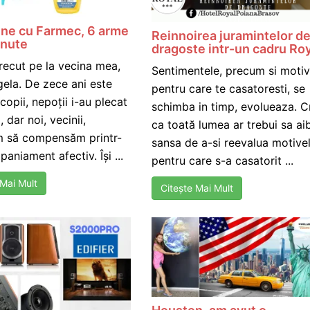
une cu Farmec, 6 arme
Reinnoirea juramintelor d
inute
dragoste intr-un cadru Ro
trecut pe la vecina mea,
Sentimentele, precum si motiv
gela. De zece ani este
pentru care te casatoresti, se
 copii, nepoții i-au plecat
schimba in timp, evolueaza. C
, dar noi, vecinii,
ca toată lumea ar trebui sa ai
m să compensăm printr-
sansa de a-si reevalua motive
aniament afectiv. Își ...
pentru care s-a casatorit ...
 Mai Mult
Citește Mai Mult