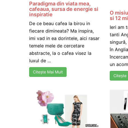
Paradigma din viata mea,
cafeaua, sursa de energie si
O misi
inspiratie
si 12 m
De ce beau cafea la birou in
Ieri am 
fiecare dimineata? Ma inspira,
tanti An
imi vad in ea dorintele, aici rasar
singură,
temele mele de cercetare
în Anglia
abstracte, la o cafea visez la
încerca
luxul de ...
un acomp
Citește Mai Mult
Citește