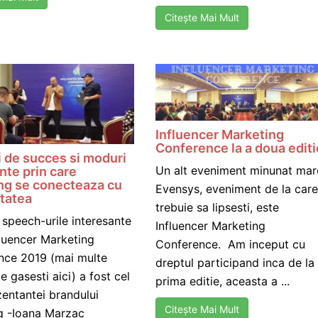
Citește Mai Mult
Influencer Marketing
Conference la a doua editi
 de succes si moduri
Un alt eveniment minunat mar
nte prin care
g se conecteaza cu
Evensys, eveniment de la care
tatea
trebuie sa lipsesti, este
 speech-urile interesante
Influencer Marketing
fluencer Marketing
Conference. Am inceput cu
nce 2019 (mai multe
dreptul participand inca de la
 gasesti aici) a fost cel
prima editie, aceasta a ...
zentantei brandului
Citește Mai Mult
 -Ioana Marzac