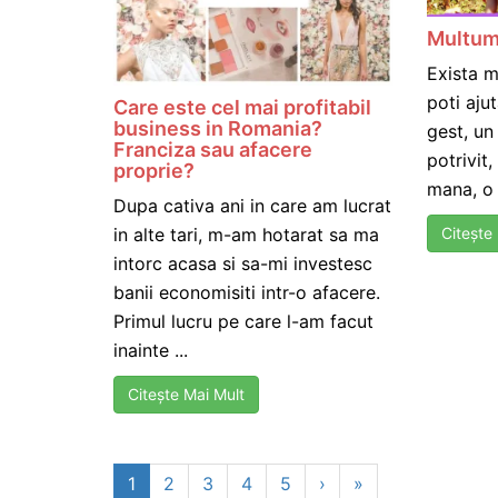
Multum
Exista m
poti aju
Care este cel mai profitabil
business in Romania?
gest, u
Franciza sau afacere
potrivit
proprie?
mana, o 
Dupa cativa ani in care am lucrat
in alte tari, m-am hotarat sa ma
Citește
intorc acasa si sa-mi investesc
banii economisiti intr-o afacere.
Primul lucru pe care l-am facut
inainte ...
Citește Mai Mult
1
2
3
4
5
›
»