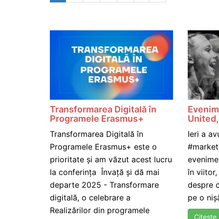
Transformarea Digitală în
Evenim
Programele Erasmus+
United,
Transformarea Digitală în
Ieri a av
Programele Erasmus+ este o
#marketi
prioritate și am văzut acest lucru
evenime
la conferința Învață și dă mai
în viitor
departe 2025 - Transformare
despre c
digitală, o celebrare a
pe o nișă
Realizărilor din programele
Citește