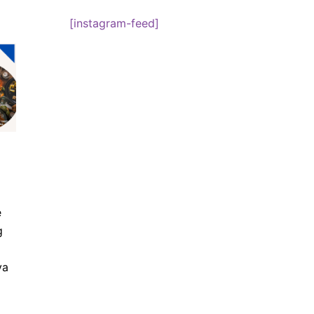
[instagram-feed]
e
g
va