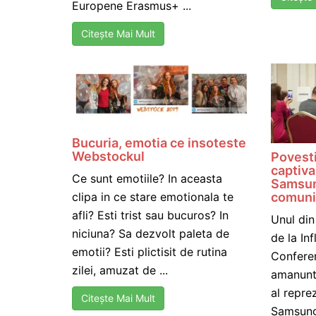
Europene Erasmus+ ...
Citește Mai Mult
Bucuria, emotia ce insoteste
Webstockul
Povesti
captiva
Ce sunt emotiile? In aceasta
Samsun
clipa in ce stare emotionala te
comuni
afli? Esti trist sau bucuros? In
Unul din
niciuna? Sa dezvolt paleta de
de la In
emotii? Esti plictisit de rutina
Confere
zilei, amuzat de ...
amanunte
al repre
Citește Mai Mult
Samsung