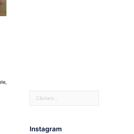
ele,
Caută
după:
Instagram