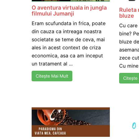
O aventura virtuala in jungla
Ruleta
filmului Jumanji
bluze
Eram scufundata in frica, poate
Cu care 
din cauza ca intreaga noastra
bine? Pe
societate se teme de ceva, mai
bluze d
ales in acest context de criza
asemanat
economica, asa ca am inceput
zece cut
un tratament al ...
Cu mine 
Citește Mai Mult
Citește