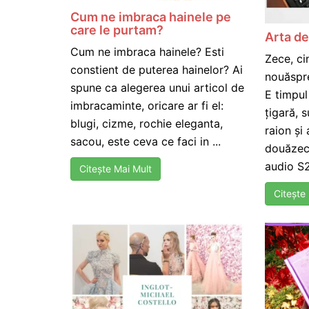
Cum ne imbraca hainele pe
care le purtam?
Arta de
Cum ne imbraca hainele? Esti
Zece, ci
constient de puterea hainelor? Ai
nouăspr
spune ca alegerea unui articol de
E timpul
imbracaminte, oricare ar fi el:
țigară, 
blugi, cizme, rochie eleganta,
raion și
sacou, este ceva ce faci in ...
douăzec
audio S2
Citește Mai Mult
Citește