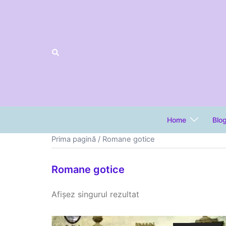
Sari
la
conținut
Home
Blo
Prima pagină
/ Romane gotice
Romane gotice
Afișez singurul rezultat