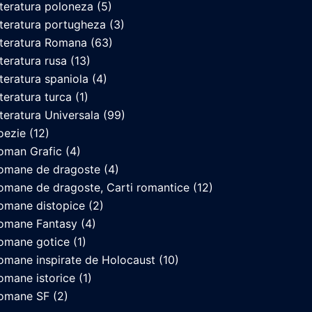
iteratura poloneza
(5)
iteratura portugheza
(3)
iteratura Romana
(63)
iteratura rusa
(13)
iteratura spaniola
(4)
iteratura turca
(1)
iteratura Universala
(99)
oezie
(12)
oman Grafic
(4)
omane de dragoste
(4)
omane de dragoste, Carti romantice
(12)
omane distopice
(2)
omane Fantasy
(4)
omane gotice
(1)
omane inspirate de Holocaust
(10)
omane istorice
(1)
omane SF
(2)