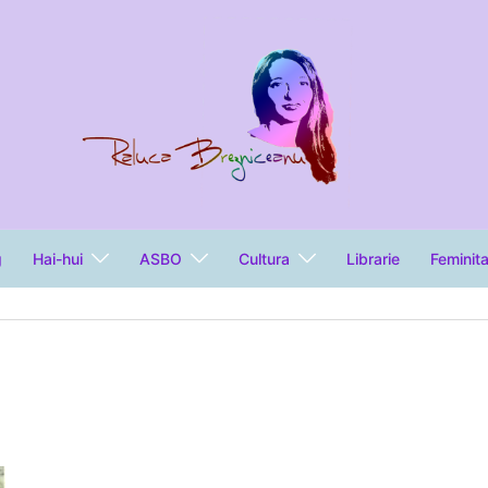
g
Hai-hui
ASBO
Cultura
Librarie
Feminit