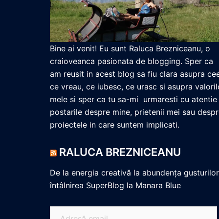
Bine ai venit! Eu sunt Raluca Brezniceanu, o
craioveanca pasionata de blogging. Sper ca
am reusit in acest blog sa fiu clara asupra ce
ce vreau, ce iubesc, ce urasc si asupra valoril
mele si sper ca tu sa-mi urmaresti cu atentie
postarile despre mine, prietenii mei sau desp
proiectele in care suntem implicati.
RALUCA BREZNICEANU
De la energia creativă la abundența gusturilor
întâlnirea SuperBlog la Manara Blue
Adresă