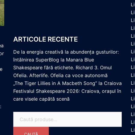
L
L
L
L
L
ARTICOLE RECENTE
L
ea
L
De la energia creativă la abundența gusturilor:
or
L
întâlnirea SuperBlog la Manara Blue
L
Shakespeare fără etichete. Richard 3. Omul
re
L
Ofelia. Afterlife. Ofelia ca voce autonomă
L
„The Tiger Lillies in A Macbeth Song” la Craiova
L
Festivalul Shakespeare 2026: Craiova, orașul în
L
care visele capătă scenă
:
L
L
Caută
Li
după:
L
CAUTĂ