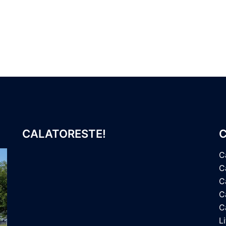
CALATORESTE!
C
C
C
C
Ca
C
L