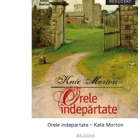
REDUCERI!
Orele indepartate – Kate Morton
45,00
lei