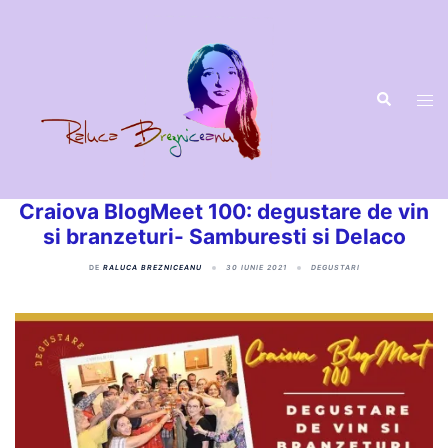
Craiova BlogMeet 100: degustare de vin
si branzeturi- Samburesti si Delaco
DE
RALUCA BREZNICEANU
30 IUNIE 2021
DEGUSTARI