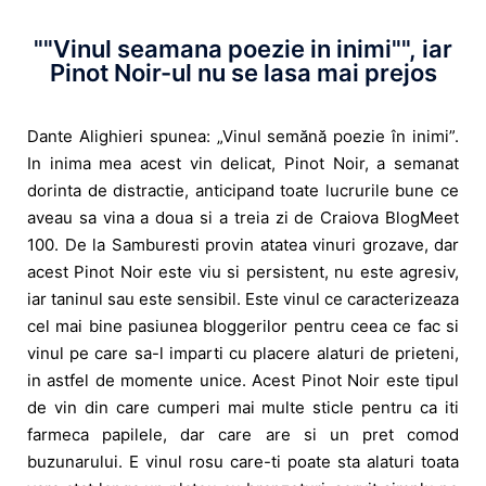
""Vinul seamana poezie in inimi"", iar
Pinot Noir-ul nu se lasa mai prejos
Dante Alighieri spunea: „Vinul semănă poezie în inimi”.
In inima mea acest vin delicat, Pinot Noir, a semanat
dorinta de distractie, anticipand toate lucrurile bune ce
aveau sa vina a doua si a treia zi de Craiova BlogMeet
100. De la Samburesti provin atatea vinuri grozave, dar
acest Pinot Noir este viu si persistent, nu este agresiv,
iar taninul sau este sensibil. Este vinul ce caracterizeaza
cel mai bine pasiunea bloggerilor pentru ceea ce fac si
vinul pe care sa-l imparti cu placere alaturi de prieteni,
in astfel de momente unice. Acest Pinot Noir este tipul
de vin din care cumperi mai multe sticle pentru ca iti
farmeca papilele, dar care are si un pret comod
buzunarului. E vinul rosu care-ti poate sta alaturi toata