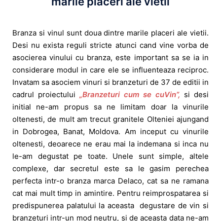
marile placeri ale vietii
Branza si vinul sunt doua dintre marile placeri ale vietii.
Desi nu exista reguli stricte atunci cand vine vorba de
asocierea vinului cu branza, este important sa se ia in
considerare modul in care ele se influenteaza reciproc.
Invatam sa asociem vinuri si branzeturi de 37 de editii in
cadrul proiectului
„Branzeturi cum se cuVin”,
si desi
initial ne-am propus sa ne limitam doar la vinurile
oltenesti, de mult am trecut granitele Olteniei ajungand
in Dobrogea, Banat, Moldova. Am inceput cu vinurile
oltenesti, deoarece ne erau mai la indemana si inca nu
le-am degustat pe toate. Unele sunt simple, altele
complexe, dar secretul este sa le gasim perechea
perfecta intr-o branza marca Delaco, cat sa ne ramana
cat mai mult timp in amintire. Pentru reimprospatarea si
predispunerea palatului la aceasta degustare de vin si
branzeturi intr-un mod neutru, si de aceasta data ne-am