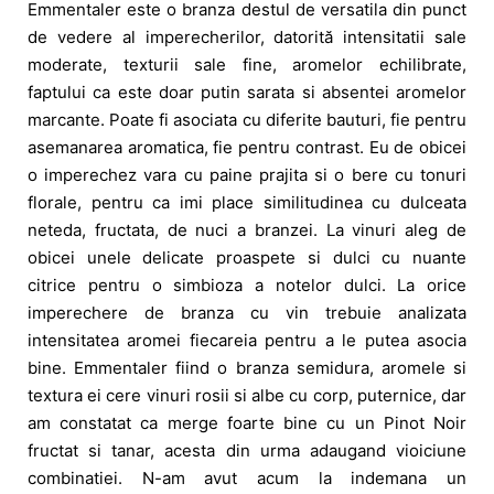
Emmentaler este o branza destul de versatila din punct
de vedere al imperecherilor, datorită intensitatii sale
moderate, texturii sale fine, aromelor echilibrate,
faptului ca este doar putin sarata si absentei aromelor
marcante. Poate fi asociata cu diferite bauturi, fie pentru
asemanarea aromatica, fie pentru contrast. Eu de obicei
o imperechez vara cu paine prajita si o bere cu tonuri
florale, pentru ca imi place similitudinea cu dulceata
neteda, fructata, de nuci a branzei. La vinuri aleg de
obicei unele delicate proaspete si dulci cu nuante
citrice pentru o simbioza a notelor dulci. La orice
imperechere de branza cu vin trebuie analizata
intensitatea aromei fiecareia pentru a le putea asocia
bine. Emmentaler fiind o branza semidura, aromele si
textura ei cere vinuri rosii si albe cu corp, puternice, dar
am constatat ca merge foarte bine cu un Pinot Noir
fructat si tanar, acesta din urma adaugand vioiciune
combinatiei. N-am avut acum la indemana un