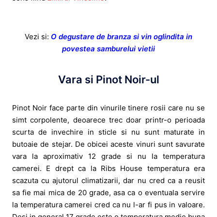
Vezi si:
O degustare de branza si vin oglindita in
povestea samburelui vietii
Vara si Pinot Noir-ul
Pinot Noir face parte din vinurile tinere rosii care nu se
simt corpolente, deoarece trec doar printr-o perioada
scurta de invechire in sticle si nu sunt maturate in
butoaie de stejar. De obicei aceste vinuri sunt savurate
vara la aproximativ 12 grade si nu la temperatura
camerei. E drept ca la Ribs House temperatura era
scazuta cu ajutorul climatizarii, dar nu cred ca a reusit
sa fie mai mica de 20 grade, asa ca o eventuala servire
la temperatura camerei cred ca nu l-ar fi pus in valoare.
Desi in general 17 grade este o temperatura medie buna