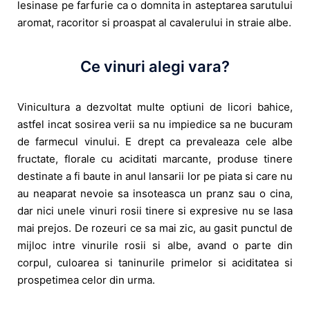
lesinase pe farfurie ca o domnita in asteptarea sarutului
aromat, racoritor si proaspat al cavalerului in straie albe.
Ce vinuri alegi vara?
Vinicultura a dezvoltat multe optiuni de licori bahice,
astfel incat sosirea verii sa nu impiedice sa ne bucuram
de farmecul vinului. E drept ca prevaleaza cele albe
fructate, florale cu aciditati marcante, produse tinere
destinate a fi baute in anul lansarii lor pe piata si care nu
au neaparat nevoie sa insoteasca un pranz sau o cina,
dar nici unele vinuri rosii tinere si expresive nu se lasa
mai prejos. De rozeuri ce sa mai zic, au gasit punctul de
mijloc intre vinurile rosii si albe, avand o parte din
corpul, culoarea si taninurile primelor si aciditatea si
prospetimea celor din urma.