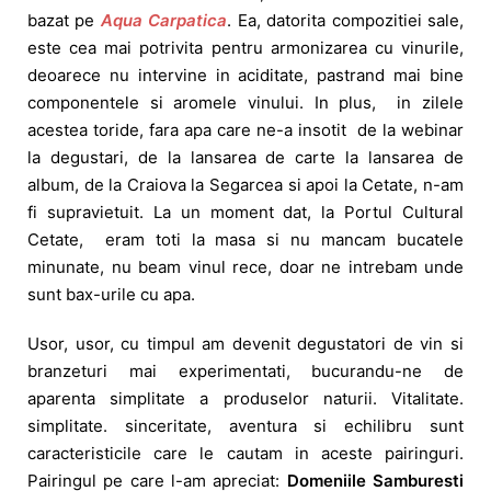
bazat pe
Aqua Carpatica
. Ea, datorita
compozitiei sale,
este cea mai potrivita pentru armonizarea cu vinurile,
deoarece nu intervine in aciditate, pastrand mai bine
componentele si aromele vinului. I
n plus, in zilele
acestea toride, fara apa care ne-a insotit de la webinar
la degustari, de la lansarea de carte la lansarea de
album, de la Craiova la Segarcea si apoi la Cetate, n-am
fi supravietuit. La un moment dat, la Portul Cultural
Cetate, eram toti la masa si nu mancam bucatele
minunate, nu beam vinul rece, doar ne intrebam unde
sunt bax-urile cu apa.
Usor, usor, cu timpul am devenit degustatori de vin si
branzeturi mai experimentati, bucurandu-ne de
aparenta simplitate a produselor naturii. Vitalitate.
simplitate. sinceritate, aventura si echilibru sunt
caracteristicile care le cautam in aceste pairinguri.
Pairingul pe care l-am apreciat:
Domeniile Samburesti