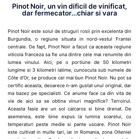
Pinot Noir, un vin dificil de vinificat,
dar fermecator...chiar si vara
Pinot Noir este soiul de struguri rosii prin excelenta din
Burgundia, o regiune situata in nord-vestul Frantei
centrale. De fapt, Pinot Noir a facut ca aceasta regiune
viticola franceza sa fie una dintre cele mai renumite din
lumea vinului. Aici, pe o portiune de 50 kilometri
lungime si 3 kilometri latime, cunoscuta sub numele de
Côte d’Or, se produce cel mai bun Pinot Noir. Nu pot sa
certific aceasta, deoarece n-am gustat unul original, dar
ma bazez pe specialisti. Ce anume face ca din vita de
vie de aici sa se obtina vinuri magnifice? Terroirul.
Aceasta fasie are un sol calcaros si bine drenat. De
asemenea, este bine expus la lumina soarelui, cu
temperaturi peste medie si pante usoare. Pinot Noir
este cultivat in multe tari, iar in Romania, zona Olteniei