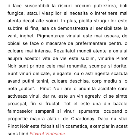
ii face susceptibili la riscuri precum putrezirea, boli
fungice, atacul viespiilor si necesita o intretinere mai
atenta decat alte soiuri. In plus, pielita strugurilor este
subtire si fina, asa ca demonstreaza si sensibilitate la
vant, inghet. Pigmentarea vinului este mai usoara, de
obicei se face o macerare de prefermentare pentru o
culoare mai intensa. Rezultatul muncii atente a omului
asupra acestor vite de vie este sublim, vinurile Pinot
Noir sunt printre cele mai renumite, scumpe si dorite.
Sunt vinuri delicate, elegante, cu o astringenta scazuta
avand putini tanini, culoare deschisa, corp mediu si o
nota „dulce”. Pinot Noir are o anumita aciditate care
activeaza vinul, dar nu este un vin agresiv, ci se simte
proaspat, fin si fructat. Tot el este una din bazele
faimoaselor sampanii si vinuri spumante, ocupand o
proportie majora alaturi de Chardonay. Daca nu stiai
Pinot Noir este folosit si in cosmetica, exemplar in acest
sens fiind
Elixirul Vinésime
.