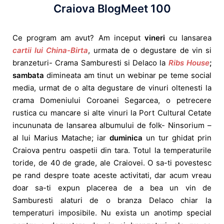
Craiova BlogMeet 100
Ce program am avut? Am inceput
vineri
cu lansarea
cartii lui China-Birta
, urmata de o degustare de vin si
branzeturi- Crama Samburesti si Delaco la
Ribs House
;
sambata
dimineata am tinut un webinar pe teme social
media, urmat de o alta degustare de vinuri oltenesti la
crama Domeniului Coroanei Segarcea, o petrecere
rustica cu mancare si alte vinuri la Port Cultural Cetate
incununata de lansarea albumului de folk- Ninsorium –
al lui Marius Matache; iar
duminica
un tur ghidat prin
Craiova pentru oaspetii din tara. Totul la temperaturile
toride, de 40 de grade, ale Craiovei. O sa-ti povestesc
pe rand despre toate aceste activitati, dar acum vreau
doar sa-ti expun placerea de a bea un vin de
Samburesti alaturi de o branza Delaco chiar la
temperaturi imposibile. Nu exista un anotimp special