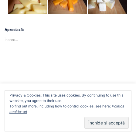
Apreciază:
Încarc...
We use cookies on our website to give you the most
Privacy & Cookies: This site uses cookies. By continuing to use this
Resurse grafice gratuite pentru continut web-
relevant experience by remembering your preferences
website, you agree to their use.
and repeat visits. By clicking “Accept”, you consent to the
Creative Fabrica
To find out more, including how to control cookies, see here:
Politică
use of ALL the cookies.
cookie-uri
Cookie settings
ACCEPT
5 cadouri pentru cea mai buna prietena, cadouri de
vara