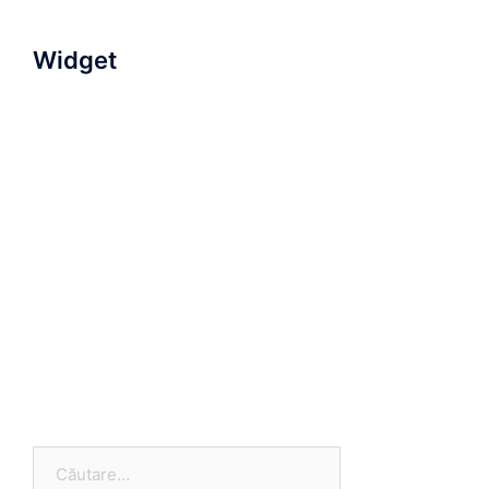
Widget
Caută
după: