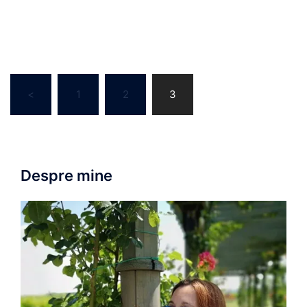
Navigare
<
1
2
3
în
articole
Despre mine