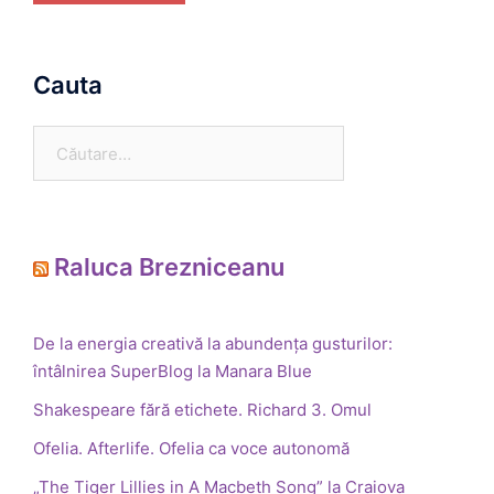
Cauta
Caută
după:
Raluca Brezniceanu
De la energia creativă la abundența gusturilor:
întâlnirea SuperBlog la Manara Blue
Shakespeare fără etichete. Richard 3. Omul
Ofelia. Afterlife. Ofelia ca voce autonomă
„The Tiger Lillies in A Macbeth Song” la Craiova