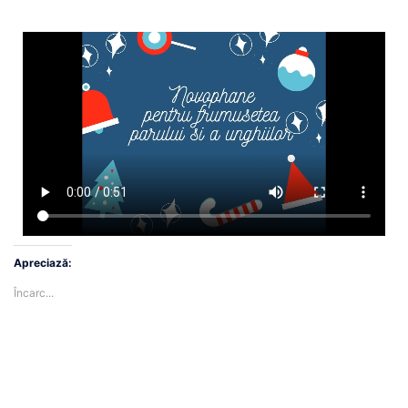
Apreciază:
Încarc...