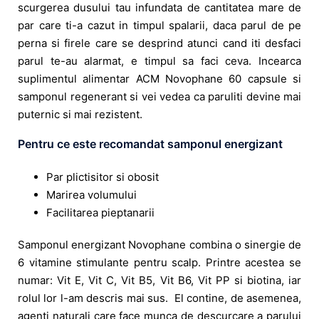
scurgerea dusului tau infundata de cantitatea mare de
par care ti-a cazut in timpul spalarii, daca parul de pe
perna si firele care se desprind atunci cand iti desfaci
parul te-au alarmat, e timpul sa faci ceva. Incearca
suplimentul alimentar ACM Novophane 60 capsule si
samponul regenerant si vei vedea ca paruliti devine mai
puternic si mai rezistent.
Pentru ce este recomandat samponul energizant
Par plictisitor si obosit
Marirea volumului
Facilitarea pieptanarii
Samponul energizant Novophane combina o sinergie de
6 vitamine stimulante pentru scalp. Printre acestea se
numar: Vit E, Vit C, Vit B5, Vit B6, Vit PP si biotina, iar
rolul lor l-am descris mai sus. El contine, de asemenea,
agenti naturali care face munca de descurcare a parului