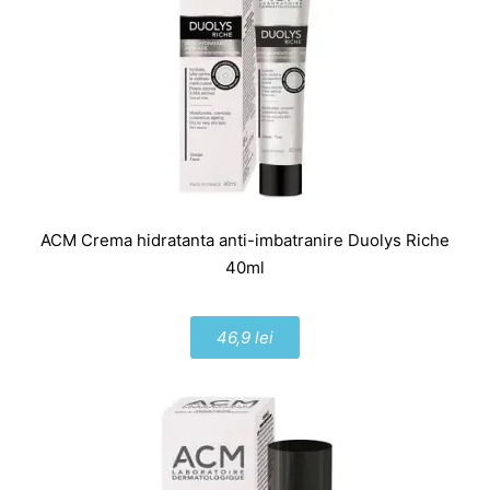
ACM Crema hidratanta anti-imbatranire Duolys Riche
40ml
46,9 lei