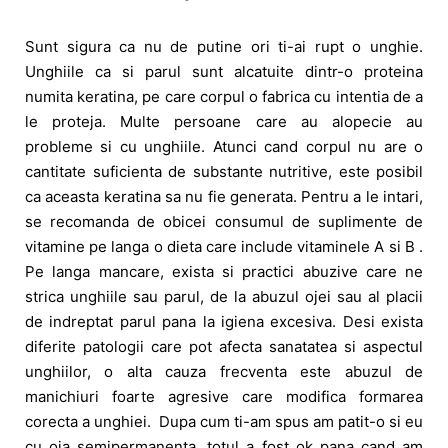
Sunt sigura ca nu de putine ori ti-ai rupt o unghie.
Unghiile ca si parul sunt alcatuite dintr-o proteina
numita keratina, pe care corpul o fabrica cu intentia de a
le proteja. Multe persoane care au alopecie au
probleme si cu unghiile. Atunci cand corpul nu are o
cantitate suficienta de substante nutritive, este posibil
ca aceasta keratina sa nu fie generata. Pentru a le intari,
se recomanda de obicei consumul de suplimente de
vitamine pe langa o dieta care include vitaminele A si B .
Pe langa mancare, exista si practici abuzive care ne
strica unghiile sau parul, de la abuzul ojei sau al placii
de indreptat parul pana la igiena excesiva. Desi exista
diferite patologii care pot afecta sanatatea si aspectul
unghiilor, o alta cauza frecventa este abuzul de
manichiuri foarte agresive care modifica formarea
corecta a unghiei. Dupa cum ti-am spus am patit-o si eu
cu oja semipermanenta, totul a fost ok pana cand am