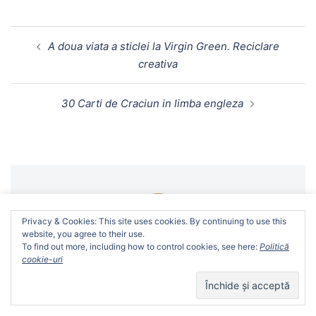
A doua viata a sticlei la Virgin Green. Reciclare
creativa
30 Carti de Craciun in limba engleza
We use cookies on our website to give you the most
Privacy & Cookies: This site uses cookies. By continuing to use this
relevant experience by remembering your preferences
website, you agree to their use.
and repeat visits. By clicking “Accept”, you consent to the
To find out more, including how to control cookies, see here:
Politică
De Raluca Brezniceanu
use of ALL the cookies.
cookie-uri
Cookie settings
ACCEPT
Vezi toate articolele lui Raluca Brezniceanu