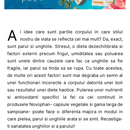
A
i idee care sunt partile corpului in care stilul
nostru de viata se reflecta cel mai mult? Da, exact,
sunt parul si unghiile. Stresul, o dieta dezechilibrata si
factori externi precum frigul, umiditatea sau poluarea
sunt unele dintre cauzele care fac ca unghiile sa fie
fragile, iar parul sa tinda sa se rupa. Cu toate acestea,
de multe ori acesti factori sunt mai degraba un semn al
unei functionari incorecte a corpului datorita unei boli
sau rezultatul unei diete haotice. Puterea unor nutrienti
si antioxidanti specifici la fel ca cei continuti in
produsele Novophan- capsule vegetale si gama larga de
sampoane- poate face o diferenta majora in modul in
care pielea, parul si unghiile arata si se simt. Recastiga-
ti sanatatea unghiilor si a parului!