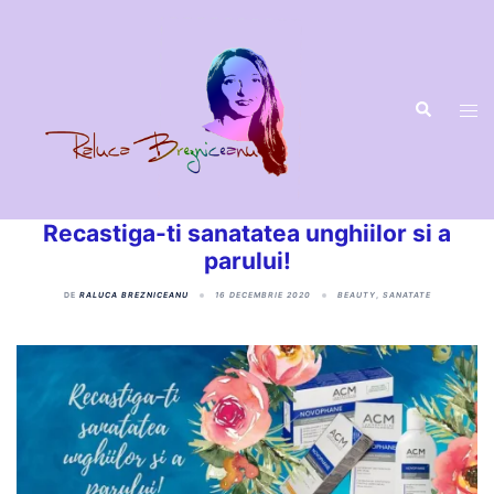
Recastiga-ti sanatatea unghiilor si a
parului!
DE
RALUCA BREZNICEANU
16 DECEMBRIE 2020
BEAUTY
,
SANATATE