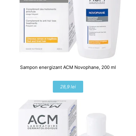
Sampon energizant ACM Novophane, 200 ml
28,9 lei