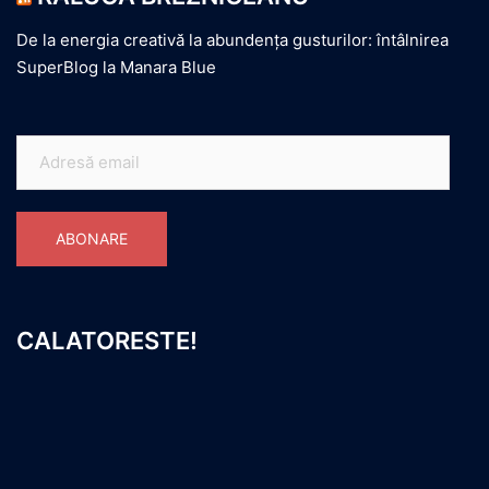
De la energia creativă la abundența gusturilor: întâlnirea
SuperBlog la Manara Blue
Adresă
email
ABONARE
CALATORESTE!