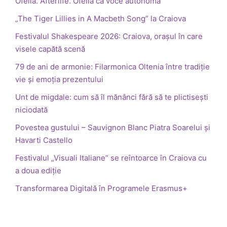
Ofelia. Afterlife. Ofelia ca voce autonomă
„The Tiger Lillies in A Macbeth Song” la Craiova
Festivalul Shakespeare 2026: Craiova, orașul în care
visele capătă scenă
79 de ani de armonie: Filarmonica Oltenia între tradiție
vie și emoția prezentului
Unt de migdale: cum să îl mănânci fără să te plictisești
niciodată
Povestea gustului – Sauvignon Blanc Piatra Soarelui și
Havarti Castello
Festivalul „Visuali Italiane” se reîntoarce în Craiova cu
a doua ediție
Transformarea Digitală în Programele Erasmus+