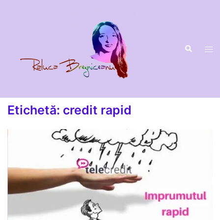
Sari
la
conținut
Etichetă:
credit rapid