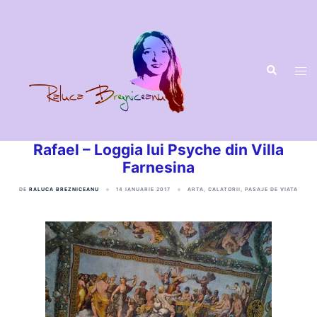
Sari
la
conținut
Rafael – Loggia lui Psyche din Villa
Farnesina
DE
RALUCA BREZNICEANU
14 IANUARIE 2017
ARTA
,
CALATORII
,
PASAJE DE VIATA