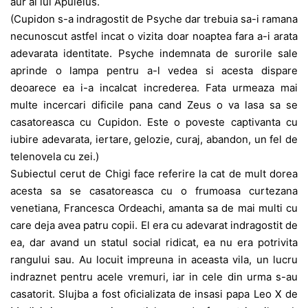
aur al lui Apuleius.
(Cupidon s-a indragostit de Psyche dar trebuia sa-i ramana
necunoscut astfel incat o vizita doar noaptea fara a-i arata
adevarata identitate. Psyche indemnata de surorile sale
aprinde o lampa pentru a-l vedea si acesta dispare
deoarece ea i-a incalcat increderea. Fata urmeaza mai
multe incercari dificile pana cand Zeus o va lasa sa se
casatoreasca cu Cupidon. Este o poveste captivanta cu
iubire adevarata, iertare, gelozie, curaj, abandon, un fel de
telenovela cu zei.)
Subiectul cerut de Chigi face referire la cat de mult dorea
acesta sa se casatoreasca cu o frumoasa curtezana
venetiana, Francesca Ordeachi, amanta sa de mai multi cu
care deja avea patru copii. El era cu adevarat indragostit de
ea, dar avand un statul social ridicat, ea nu era potrivita
rangului sau. Au locuit impreuna in aceasta vila, un lucru
indraznet pentru acele vremuri, iar in cele din urma s-au
casatorit. Slujba a fost oficializata de insasi papa Leo X de