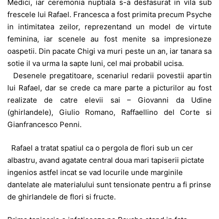
Medici, iar ceremonia nuptiala s-a desfasurat in vila sub
frescele lui Rafael. Francesca a fost primita precum Psyche
in intimitatea zeilor, reprezentand un model de virtute
feminina, iar scenele au fost menite sa impresioneze
oaspetii. Din pacate Chigi va muri peste un an, iar tanara sa
sotie il va urma la sapte luni, cel mai probabil ucisa.
Desenele pregatitoare, scenariul redarii povestii apartin
lui Rafael, dar se crede ca mare parte a picturilor au fost
realizate de catre elevii sai – Giovanni da Udine
(ghirlandele), Giulio Romano, Raffaellino del Corte si
Gianfrancesco Penni.
Rafael a tratat spatiul ca o pergola de flori sub un cer
albastru, avand agatate central doua mari tapiserii pictate
ingenios astfel incat se vad locurile unde marginile
dantelate ale materialului sunt tensionate pentru a fi prinse
de ghirlandele de flori si fructe.