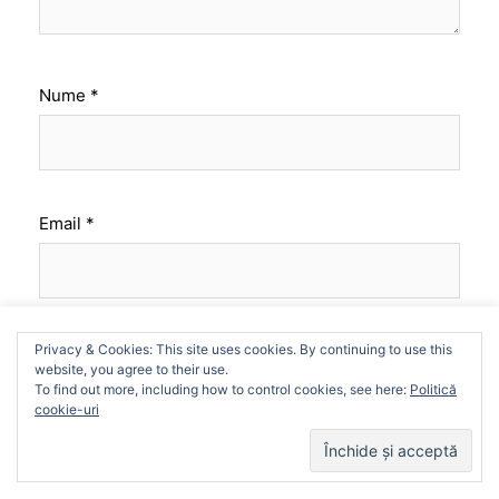
Nume
*
Email
*
We use cookies on our website to give you the most
Site web
Privacy & Cookies: This site uses cookies. By continuing to use this
relevant experience by remembering your preferences
website, you agree to their use.
and repeat visits. By clicking “Accept”, you consent to the
To find out more, including how to control cookies, see here:
Politică
use of ALL the cookies.
cookie-uri
Cookie settings
ACCEPT