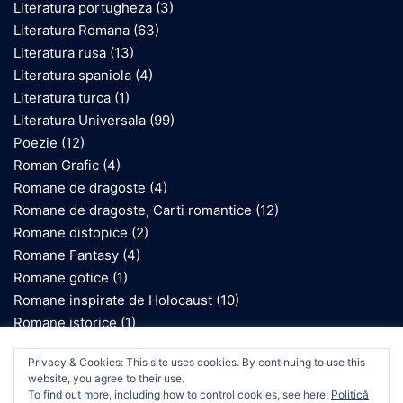
Literatura portugheza
(3)
Literatura Romana
(63)
Literatura rusa
(13)
Literatura spaniola
(4)
Literatura turca
(1)
Literatura Universala
(99)
Poezie
(12)
Roman Grafic
(4)
Romane de dragoste
(4)
Romane de dragoste, Carti romantice
(12)
Romane distopice
(2)
Romane Fantasy
(4)
Romane gotice
(1)
Romane inspirate de Holocaust
(10)
Romane istorice
(1)
Romane SF
(2)
We use cookies on our website to give you the most
Privacy & Cookies: This site uses cookies. By continuing to use this
relevant experience by remembering your preferences
website, you agree to their use.
and repeat visits. By clicking “Accept”, you consent to the
To find out more, including how to control cookies, see here:
Politică