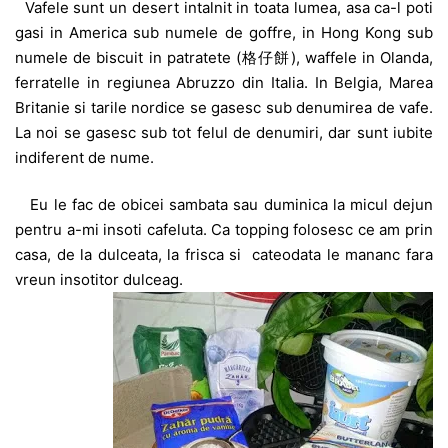
Vafele sunt un desert intalnit in toata lumea, asa ca-l poti
gasi in America sub numele de goffre, in Hong Kong sub
numele de biscuit in patratete (格仔餅), waffele in Olanda,
ferratelle in regiunea Abruzzo din Italia. In Belgia, Marea
Britanie si tarile nordice se gasesc sub denumirea de vafe.
La noi se gasesc sub tot felul de denumiri, dar sunt iubite
indiferent de nume.
Eu le fac de obicei sambata sau duminica la micul dejun
pentru a-mi insoti cafeluta. Ca topping folosesc ce am prin
casa, de la dulceata, la frisca si cateodata le mananc fara
vreun insotitor dulceag.