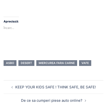
Apreciază:
Încarc...
ASBO
DESERT
MIERCUREA FARA CARNE
VAFE
Navigare
KEEP YOUR KIDS SAFE ! THINK SAFE, BE SAFE!
în
articole
De ce sa cumperi piese auto online?