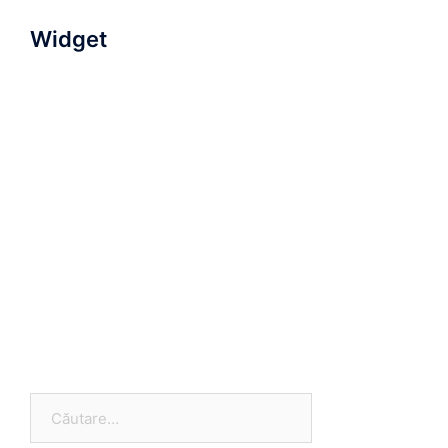
Widget
Caută
după: