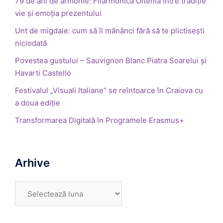
79 de ani de armonie: Filarmonica Oltenia între tradiție
vie și emoția prezentului
Unt de migdale: cum să îl mănânci fără să te plictisești
niciodată
Povestea gustului – Sauvignon Blanc Piatra Soarelui și
Havarti Castello
Festivalul „Visuali Italiane” se reîntoarce în Craiova cu
a doua ediție
Transformarea Digitală în Programele Erasmus+
Arhive
Arhive