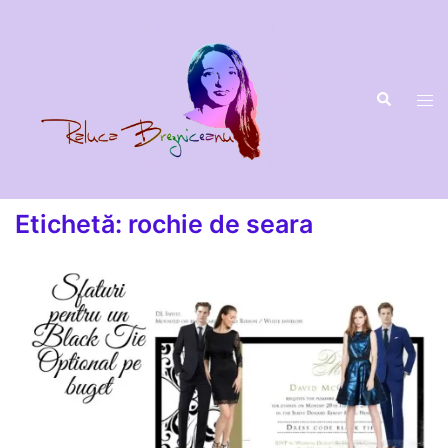
Sari
la
conținut
Etichetă:
rochie de seara