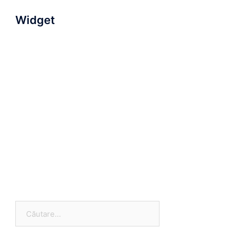
Widget
Caută
după: