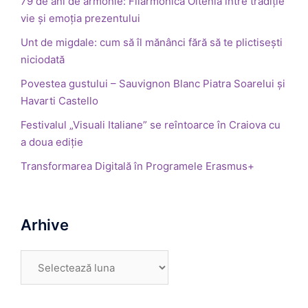
79 de ani de armonie: Filarmonica Oltenia între tradiție
vie și emoția prezentului
Unt de migdale: cum să îl mănânci fără să te plictisești
niciodată
Povestea gustului – Sauvignon Blanc Piatra Soarelui și
Havarti Castello
Festivalul „Visuali Italiane” se reîntoarce în Craiova cu
a doua ediție
Transformarea Digitală în Programele Erasmus+
Arhive
Arhive