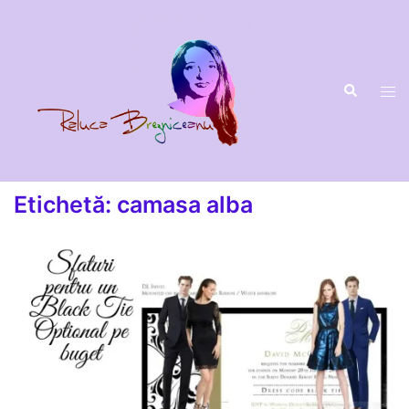
Sari
la
conținut
Etichetă:
camasa alba