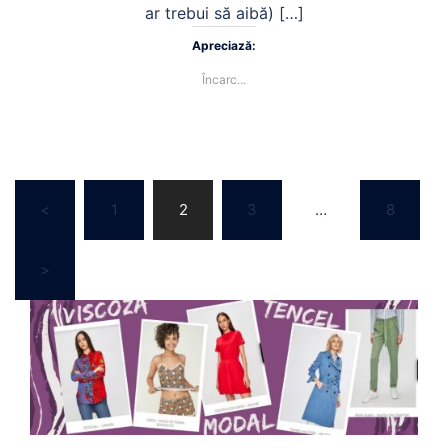
ar trebui să aibă) […]
Apreciază:
Încarc...
Navigare
<
1
2
3
…
8
în
articole
>