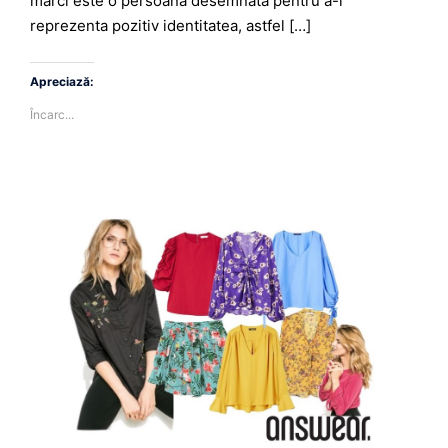
marci este o persoana desemnata pentru a-i
reprezenta pozitiv identitatea, astfel […]
Apreciază:
Încarc...