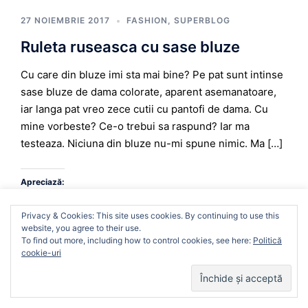
27 NOIEMBRIE 2017
FASHION
,
SUPERBLOG
Ruleta ruseasca cu sase bluze
Cu care din bluze imi sta mai bine? Pe pat sunt intinse
sase bluze de dama colorate, aparent asemanatoare,
iar langa pat vreo zece cutii cu pantofi de dama. Cu
mine vorbeste? Ce-o trebui sa raspund? Iar ma
testeaza. Niciuna din bluze nu-mi spune nimic. Ma […]
Apreciază:
Încarc...
We use cookies on our website to give you the most
Privacy & Cookies: This site uses cookies. By continuing to use this
relevant experience by remembering your preferences
website, you agree to their use.
and repeat visits. By clicking “Accept”, you consent to the
To find out more, including how to control cookies, see here:
Politică
use of ALL the cookies.
cookie-uri
Cookie settings
ACCEPT