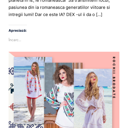
planeta in IE, ie romaneasca! Sa transmitem focul,
pasiunea din ia romaneasca generatiilor viitoare si
intregii lumi! Dar ce este IA? DEX -ul ii da o […]
Apreciază:
Încarc...