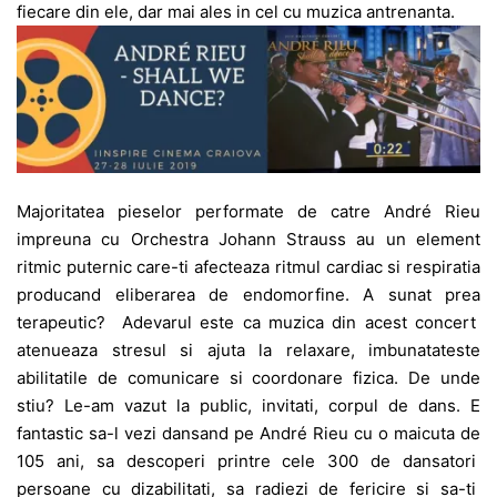
fiecare din ele, dar mai ales in cel cu muzica antrenanta.
Majoritatea pieselor performate de catre André Rieu
impreuna cu Orchestra Johann Strauss au un element
ritmic puternic care-ti afecteaza ritmul cardiac si respiratia
producand eliberarea de endomorfine. A sunat prea
terapeutic? Adevarul este ca muzica din acest concert
atenueaza stresul si ajuta la relaxare, imbunatateste
abilitatile de comunicare si coordonare fizica. De unde
stiu? Le-am vazut la public, invitati, corpul de dans. E
fantastic sa-l vezi dansand pe André Rieu cu o maicuta de
105 ani, sa descoperi printre cele 300 de dansatori
persoane cu dizabilitati, sa radiezi de fericire si sa-ti