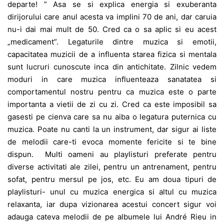
departe! ” Asa se si explica energia si exuberanta
dirijorului care anul acesta va implini 70 de ani, dar caruia
nu-i dai mai mult de 50. Cred ca o sa aplic si eu acest
„medicament”. Legaturile dintre muzica si emotii,
capacitatea muzicii de a influenta starea fizica si mentala
sunt lucruri cunoscute inca din antichitate. Zilnic vedem
moduri in care muzica influenteaza sanatatea si
comportamentul nostru pentru ca muzica este o parte
importanta a vietii de zi cu zi. Cred ca este imposibil sa
gasesti pe cienva care sa nu aiba o legatura puternica cu
muzica. Poate nu canti la un instrument, dar sigur ai liste
de melodii care-ti evoca momente fericite si te bine
dispun. Multi oameni au playlisturi preferate pentru
diverse activitati ale zilei, pentru un antrenament, pentru
sofat, pentru mersul pe jos, etc. Eu am doua tipuri de
playlisturi- unul cu muzica energica si altul cu muzica
relaxanta, iar dupa vizionarea acestui concert sigur voi
adauga cateva melodii de pe albumele lui André Rieu in