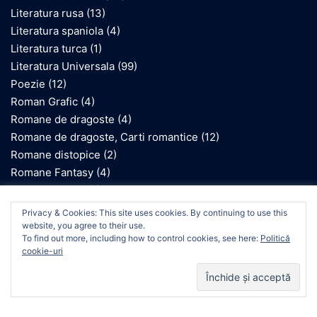
Literatura rusa
(13)
Literatura spaniola
(4)
Literatura turca
(1)
Literatura Universala
(99)
Poezie
(12)
Roman Grafic
(4)
Romane de dragoste
(4)
Romane de dragoste, Carti romantice
(12)
Romane distopice
(2)
Romane Fantasy
(4)
Romane gotice
(1)
Romane inspirate de Holocaust
(10)
We use cookies on our website to give you the most
Privacy & Cookies: This site uses cookies. By continuing to use this
relevant experience by remembering your preferences
Romane istorice
(1)
website, you agree to their use.
and repeat visits. By clicking “Accept”, you consent to the
To find out more, including how to control cookies, see here:
Politică
Romane SF
(2)
use of ALL the cookies.
cookie-uri
Cookie settings
ACCEPT