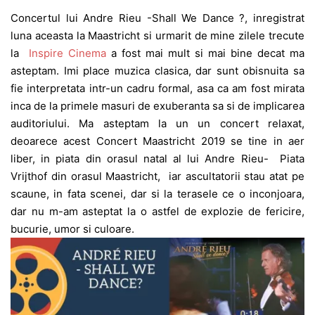
Concertul lui Andre Rieu -Shall We Dance ?, inregistrat
luna aceasta la Maastricht si urmarit de mine zilele trecute
la
Inspire Cinema
a fost mai mult si mai bine decat ma
asteptam. Imi place muzica clasica, dar sunt obisnuita sa
fie interpretata intr-un cadru formal, asa ca am fost mirata
inca de la primele masuri de exuberanta sa si de implicarea
auditoriului. Ma asteptam la un un concert relaxat,
deoarece acest Concert Maastricht 2019 se tine in aer
liber, in piata din orasul natal al lui Andre Rieu- Piata
Vrijthof din orasul Maastricht, iar ascultatorii stau atat pe
scaune, in fata scenei, dar si la terasele ce o inconjoara,
dar nu m-am asteptat la o astfel de explozie de fericire,
bucurie, umor si culoare.