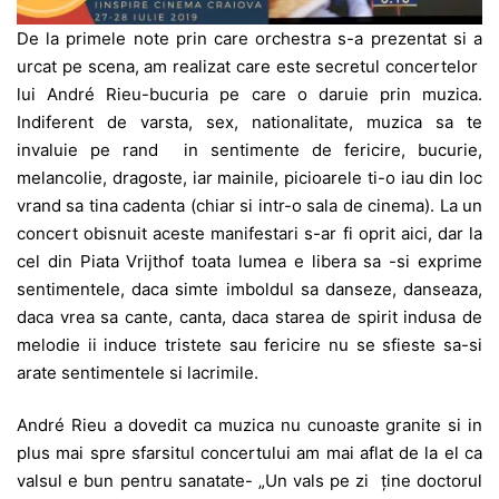
De la primele note prin care orchestra s-a prezentat si a
urcat pe scena, am realizat care este secretul concertelor
lui André Rieu-bucuria pe care o daruie prin muzica.
Indiferent de varsta, sex, nationalitate, muzica sa te
invaluie pe rand in sentimente de fericire, bucurie,
melancolie, dragoste, iar mainile, picioarele ti-o iau din loc
vrand sa tina cadenta (chiar si intr-o sala de cinema). La un
concert obisnuit aceste manifestari s-ar fi oprit aici, dar la
cel din Piata Vrijthof toata lumea e libera sa -si exprime
sentimentele, daca simte imboldul sa danseze, danseaza,
daca vrea sa cante, canta, daca starea de spirit indusa de
melodie ii induce tristete sau fericire nu se sfieste sa-si
arate sentimentele si lacrimile.
André Rieu a dovedit ca muzica nu cunoaste granite si in
plus mai spre sfarsitul concertului am mai aflat de la el ca
valsul e bun pentru sanatate- „Un vals pe zi ține doctorul