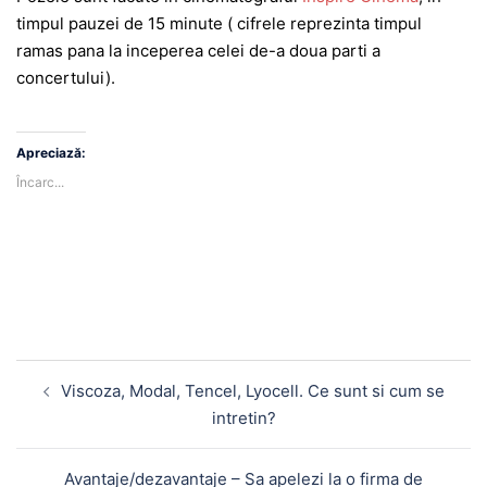
timpul pauzei de 15 minute ( cifrele reprezinta timpul
ramas pana la inceperea celei de-a doua parti a
concertului).
Apreciază:
Încarc...
Navigare
Viscoza, Modal, Tencel, Lyocell. Ce sunt si cum se
în
intretin?
articole
Avantaje/dezavantaje – Sa apelezi la o firma de