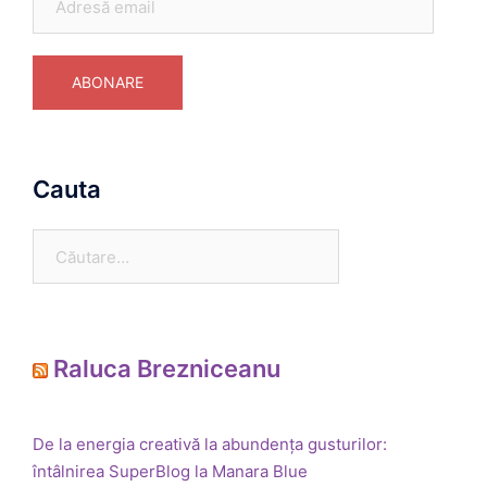
email
ABONARE
Cauta
Caută
după:
Raluca Brezniceanu
De la energia creativă la abundența gusturilor:
întâlnirea SuperBlog la Manara Blue