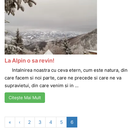
La Alpin o sa revin!
Intalnirea noastra cu ceva etern, cum este natura, din
care facem si noi parte, care ne precede si care ne va
supravietui, din care venim si in ...
Citește Mai Mult
«
‹
2
3
4
5
6