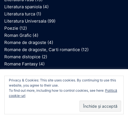
Literatura spaniola
(4)
Literatura turca
(1)
Literatura Universala
(99)
Poezie
(12)
Roman Grafic
(4)
Romane de dragoste
(4)
Romane de dragoste, Carti romantice
(12)
Romane distopice
(2)
Romane Fantasy
(4)
Romane gotice
(1)
Romane inspirate de Holocaust
(10)
We use cookies on our website to give you the most
Privacy & Cookies: This site uses cookies. By continuing to use this
relevant experience by remembering your preferences
Romane istorice
(1)
website, you agree to their use.
and repeat visits. By clicking “Accept”, you consent to the
To find out more, including how to control cookies, see here:
Politică
Romane SF
(2)
use of ALL the cookies.
cookie-uri
Cookie settings
ACCEPT
© 2026 Raluca Brezniceanu. Proudly powered by
Sydney