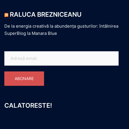
RALUCA BREZNICEANU
De la energia creativă la abundența gusturilor: întâlnirea
SuperBlog la Manara Blue
Adresă
email
ABONARE
CALATORESTE!