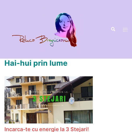
Sari
la
conținut
Hai-hui prin lume
Incarca-te cu energie la 3 Stejari!