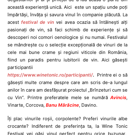
această experiență unică. Aici este un spațiu unde poți
împărtăși, învăța și savura vinul în companie plăcută. La
acest
festival de vin
vei avea ocazia să întâlnești alți
pasionați de vin, să faci schimb de experiențe și să
descoperi noi comori oenologice și nu numai. Festivalul
se mândrește cu o selecție excepțională de vinuri de la
cele mai bune crame și regiuni viticole din România,
fiind un paradis pentru iubitorii de vin. Aici găsești
participantii
https://www.winetonic.ro/participanti/
.
Printre ei o să
găsești multe crame despre care am scris de-a lungul
anilor în care am desfășurat proiectul „Brînzeturi cum se
cu Vin”. Printre preferatele mele se numără
Avincis
,
Vinarte, Corcova,
Banu Mărăcine
, Davino.
Îți plac vinurile roșii, corpolente? Preferi vinurile albe
crocante?
Indiferent de preferința ta, la Wine Tonic
Festival vei găsi vinul perfect pentru orice buzunar,