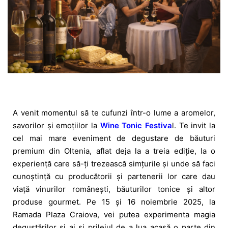
A venit momentul să te cufunzi într-o lume a aromelor,
savorilor și emoțiilor la
Wine Tonic Festiva
l. Te invit la
cel mai mare eveniment de degustare de băuturi
premium din Oltenia, aflat deja la a treia ediție, la o
experiență care să-ți trezească simțurile și unde să faci
cunoștință cu producătorii și partenerii lor care dau
viață vinurilor românești, băuturilor tonice și altor
produse gourmet. Pe 15 și 16 noiembrie 2025, la
Ramada Plaza Craiova, vei putea experimenta magia
degustărilor și ai și prilejul de a lua acasă o parte din