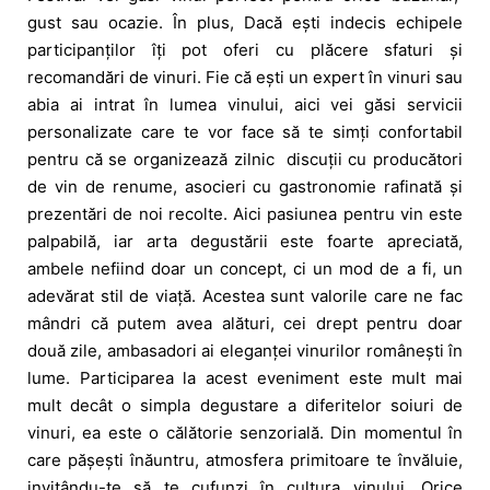
gust sau ocazie.
În plus, Dacă ești indecis echipele
participanților îți pot oferi cu plăcere sfaturi și
recomandări de vinuri. Fie că ești un expert în vinuri sau
abia ai intrat în lumea vinului, aici vei găsi servicii
personalizate care te vor face să te simți confortabil
pentru că se
organizează zilnic discuții cu producători
de vin de renume, asocieri cu gastronomie rafinată și
prezentări de noi recolte. Aici
pasiunea pentru vin este
palpabilă, iar arta degustării este foarte apreciată,
ambele nefiind doar un concept, ci un mod de a fi, un
adevărat stil de viață. Acestea sunt valorile care ne fac
mândri că putem avea alături, cei drept pentru doar
două zile, ambasadori ai eleganței vinurilor românești în
lume.
Participarea la acest eveniment este mult mai
mult decât o simpla degustare a diferitelor soiuri de
vinuri, ea este o călătorie senzorială. Din momentul în
care pășești înăuntru, atmosfera primitoare te învăluie,
invitându-te să te cufunzi în cultura vinului.
Orice