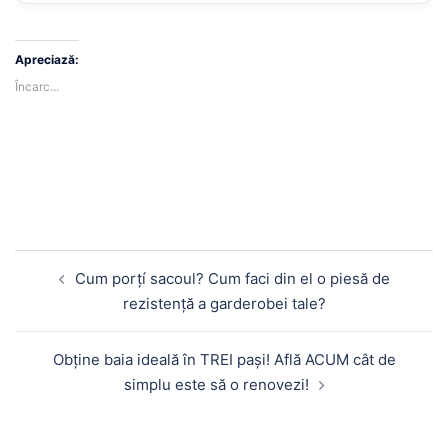
Apreciază:
Încarc...
Navigare
Cum porțí sacoul? Cum faci din el o piesă de
în
rezistență a garderobei tale?
articole
Obține baia ideală în TREI pași! Află ACUM cât de
simplu este să o renovezi!