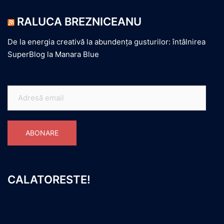
RALUCA BREZNICEANU
De la energia creativă la abundența gusturilor: întâlnirea
SuperBlog la Manara Blue
Adresă
email
ABONARE
CALATORESTE!