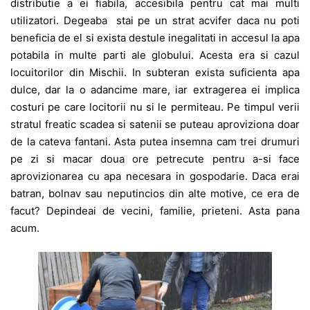
distributie a ei fiabila, accesibila pentru cat mai multi
utilizatori. Degeaba stai pe un strat acvifer daca nu poti
beneficia de el si exista destule inegalitati in accesul la apa
potabila in multe parti ale globului. Acesta era si cazul
locuitorilor din Mischii. In subteran exista suficienta apa
dulce, dar la o adancime mare, iar extragerea ei implica
costuri pe care locitorii nu si le permiteau. Pe timpul verii
stratul freatic scadea si satenii se puteau aproviziona doar
de la cateva fantani. Asta putea insemna cam trei drumuri
pe zi si macar doua ore petrecute pentru a-si face
aprovizionarea cu apa necesara in gospodarie. Daca erai
batran, bolnav sau neputincios din alte motive, ce era de
facut? Depindeai de vecini, familie, prieteni. Asta pana
acum.