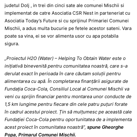
judetul Dolj , in trei din cinci sate ale comunei Mischii si
implementat de catre Asociatia CSR Nest in parteneriat cu
Asociatia Today’s Future si cu sprijinul Primariei Comunei
Mischii, a adus multa bucurie pe fetele acestor sateni. Vara
poate sa vina, ei se vor alimenta usor cu apa potabila
sigura.
„Proiectul H2O (Water) – Helping To Obtain Water este o
inițiativă binevenită pentru comunitatea noastră, care s-a
derulat exact în perioada în care căutam
soluții pentru
alimentarea cu apă. În completarea finanțării asigurate de
Fundația Coca-Cola, Consiliul Local al Comunei Mischii va
veni cu sprijin financiar pentru montarea unor conducte de
1,5 km lungime pentru fiecare din cele patru puțuri forate
în cadrul acestui proiect. Țin să mulțumesc pe această cale
Fundației Coca-Cola pentru oportunitatea de a implementa
acest proiect în comunitatea noastră”,
spune Gheorghe
Popa, Primarul Comunei Mischii.