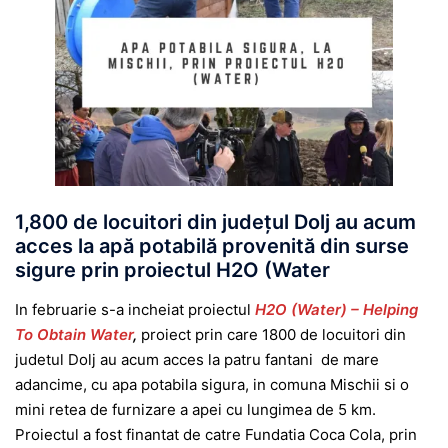
1,800 de locuitori din județul Dolj au acum
acces la apă potabilă provenită din surse
sigure prin proiectul H2O (Water
In februarie s-a incheiat proiectul
H2O (Water) – Helping
To Obtain Water
,
proiect prin care 1800 de locuitori din
judetul Dolj au acum acces la patru fantani de mare
adancime, cu apa potabila sigura, in comuna Mischii si o
mini retea de furnizare a apei cu lungimea de 5 km.
Proiectul a fost finantat de catre Fundatia Coca Cola, prin