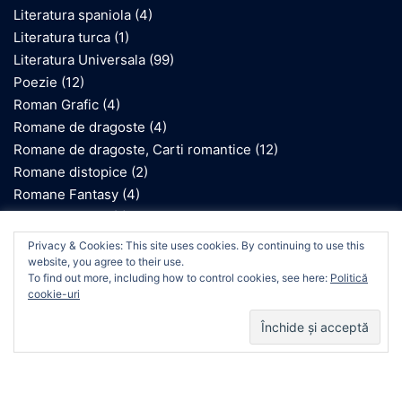
Literatura spaniola
(4)
Literatura turca
(1)
Literatura Universala
(99)
Poezie
(12)
Roman Grafic
(4)
Romane de dragoste
(4)
Romane de dragoste, Carti romantice
(12)
Romane distopice
(2)
Romane Fantasy
(4)
Romane gotice
(1)
Romane inspirate de Holocaust
(10)
We use cookies on our website to give you the most
Privacy & Cookies: This site uses cookies. By continuing to use this
relevant experience by remembering your preferences
Romane istorice
(1)
website, you agree to their use.
and repeat visits. By clicking “Accept”, you consent to the
To find out more, including how to control cookies, see here:
Politică
Romane SF
(2)
use of ALL the cookies.
cookie-uri
Cookie settings
ACCEPT
© 2026 Raluca Brezniceanu. Proudly powered by
Sydney