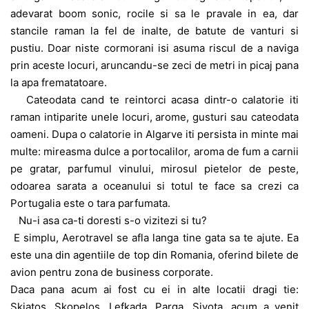
adevarat boom sonic, rocile si sa le pravale in ea, dar
stancile raman la fel de inalte, de batute de vanturi si
pustiu. Doar niste cormorani isi asuma riscul de a naviga
prin aceste locuri, aruncandu-se zeci de metri in picaj pana
la apa frematatoare.
Cateodata cand te reintorci acasa dintr-o calatorie iti
raman intiparite unele locuri, arome, gusturi sau cateodata
oameni. Dupa o calatorie in Algarve iti persista in minte mai
multe: mireasma dulce a portocalilor, aroma de fum a carnii
pe gratar, parfumul vinului, mirosul pietelor de peste,
odoarea sarata a oceanului si totul te face sa crezi ca
Portugalia este o tara parfumata.
Nu-i asa ca-ti doresti s-o vizitezi si tu?
E simplu, Aerotravel se afla langa tine gata sa te ajute. Ea
este una din agentiile de top din Romania, oferind bilete de
avion pentru zona de business corporate.
Daca pana acum ai fost cu ei in alte locatii dragi tie:
Skiatos, Skopelos, Lefkada, Parga, Sivota, acum a venit