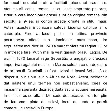
farmecul trecutului si ofera facilitati tipice unui oras mare.
Atat maurii cat si romanii si-au lasat amprenta pe oras,
zidurile care inconjoara orasul sunt de origine romana, din
secolul al 9-lea, si contin arcade ornate in stilul maur.
Astazi acestea inconjoara cateva biserici catolice si o
catedrala. Faro a facut parte din ultima provincie
portugheza aflata sub dominatie musulmana, iar
expulzarea maurilor in 1249 a marcat sfarsitul regimului lor
in intreaga tara. Putin mai la vest gasesti orasul Lagos. De
aici in 1570 tanarul rege Sebastião a angajat o cruciada
impotriva regatului maur din Maroc soldata cu un dezastru
de proportii. Cruciatii au fost invinsi si insasi Sebastião a
disparut in nisipurile din Africa de Nord. Acest incident a
dat nastere unui termen nou sebastianismo, ceea ce
inseamna speranta deznadajduita sau o actiune nereusita.
In acest oras se afla si Mercado dos escravos-un loc plin
de fantome- piata de sclavi, locul de unde a pornit
comertul cu sclavi in Europa.