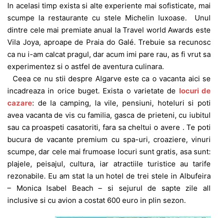
In acelasi timp exista si alte experiente mai sofisticate, mai
scumpe la restaurante cu stele Michelin luxoase. Unul
dintre cele mai premiate anual la Travel world Awards este
Vila Joya, aproape de Praia do Galé. Trebuie sa recunosc
ca nu i-am calcat pragul, dar acum imi pare rau, as fi vrut sa
experimentez si o astfel de aventura culinara.
Ceea ce nu stii despre Algarve este ca o vacanta aici se
incadreaza in orice buget. Exista o varietate de
locuri de
cazare
: de la camping, la vile, pensiuni, hoteluri si poti
avea vacanta de vis cu familia, gasca de prieteni, cu iubitul
sau ca proaspeti casatoriti, fara sa cheltui o avere . Te poti
bucura de vacante premium cu spa-uri, croaziere, vinuri
scumpe, dar cele mai frumoase locuri sunt gratis, asa sunt:
plajele, peisajul, cultura, iar atractiile turistice au tarife
rezonabile. Eu am stat la un hotel de trei stele in Albufeira
– Monica Isabel Beach – si sejurul de sapte zile all
inclusive si cu avion a costat 600 euro in plin sezon.