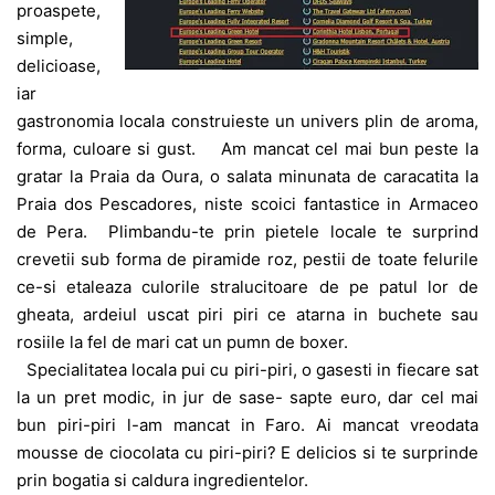
proaspete,
simple,
delicioase,
iar
gastronomia locala construieste un univers plin de aroma,
forma, culoare si gust. Am mancat cel mai bun peste la
gratar la Praia da Oura, o salata minunata de caracatita la
Praia dos Pescadores, niste scoici fantastice in Armaceo
de Pera. Plimbandu-te prin pietele locale te surprind
crevetii sub forma de piramide roz, pestii de toate felurile
ce-si etaleaza culorile stralucitoare de pe patul lor de
gheata, ardeiul uscat piri piri ce atarna in buchete sau
rosiile la fel de mari cat un pumn de boxer.
Specialitatea locala pui cu piri-piri, o gasesti in fiecare sat
la un pret modic, in jur de sase- sapte euro, dar cel mai
bun piri-piri l-am mancat in Faro. Ai mancat vreodata
mousse de ciocolata cu piri-piri? E delicios si te surprinde
prin bogatia si caldura ingredientelor.