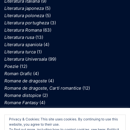
Literatura italiana
(9)
Literatura japoneza
(5)
Literatura poloneza
(5)
Literatura portugheza
(3)
Literatura Romana
(63)
Literatura rusa
(13)
Literatura spaniola
(4)
Literatura turca
(1)
Literatura Universala
(99)
Poezie
(12)
Roman Grafic
(4)
Romane de dragoste
(4)
Romane de dragoste, Carti romantice
(12)
Romane distopice
(2)
Romane Fantasy
(4)
Romane gotice
(1)
Romane inspirate de Holocaust
(10)
We use cookies on our website to give you the most
Privacy & Cookies: This site uses cookies. By continuing to use this
relevant experience by remembering your preferences
Romane istorice
(1)
website, you agree to their use.
and repeat visits. By clicking “Accept”, you consent to the
To find out more, including how to control cookies, see here:
Politică