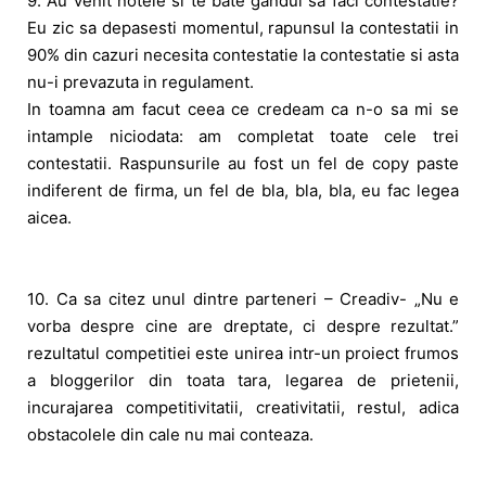
9. Au venit notele si te bate gandul sa faci contestatie?
Eu zic sa depasesti momentul, rapunsul la contestatii in
90% din cazuri necesita contestatie la contestatie si asta
nu-i prevazuta in regulament.
In toamna am facut ceea ce credeam ca n-o sa mi se
intample niciodata: am completat toate cele trei
contestatii. Raspunsurile au fost un fel de copy paste
indiferent de firma, un fel de bla, bla, bla, eu fac legea
aicea.
10. Ca sa citez unul dintre parteneri – Creadiv- „Nu e
vorba despre cine are dreptate, ci despre rezultat.”
rezultatul competitiei este unirea intr-un proiect frumos
a bloggerilor din toata tara, legarea de prietenii,
incurajarea competitivitatii, creativitatii, restul, adica
obstacolele din cale nu mai conteaza.