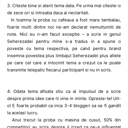
3. Citeste bine si atent tema data. Pe urma mai citeste-o
de zece ori si intreaba daca ai neclaritati.
In toamna la proba cu cafeaua a fost mare tambalau,
foarte multi dintre noi ne-am declarat nemultumiti de
note. Nici eu n-am facut exceptie – a scrie in genul
Seherezadei pentru mine s-a tradus in a spune o
poveste cu tema respectiva, pe cand pentru brand
insemna povestea plus limbajul Seherezadei plus altele
pe care cel care a intocmit tema a crezut ca le poate
transmite telepatic fiecarui participant si nu in scris.
4. Odata tema afisata stiu ca ai impulsul de a scrie
despre prima idee care-ti vine in minte. Opreste-te! Uit-
o! E foarte probabil ca inca 3-4 bloggeri sa se fi gandit
la acelasi lucru.
Anul trecut la proba cu masina de cusut, 50% din
competitori au scris despre ii (cred ca ne-a influentat