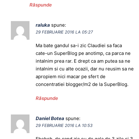
Răspunde
raluka
spune:
29 FEBRUARIE 2016 LA 05:27
Ma bate gandul sa-i zic Claudiei sa faca
cate-un SuperBlog pe anotimp, ca parca ne
intalnim prea rar. E drept ca am putea sa ne
intalnim si cu alte ocazii, dar nu reusim sa ne
apropiem nici macar pe sfert de
concentratiei blogger/m2 de la SuperBlog.
Răspunde
Daniel Botea
spune:
29 FEBRUARIE 2016 LA 10:53
Eheheh, de cand zic eu de gala de 3 zile si 3