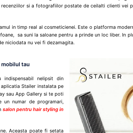
 recenziilor si a fotografiilor postate de ceilalti clienti vei
ramul in timp real al cosmeticienei. Este o platforma moder
oane, sa suni la saloane pentru a prinde un loc liber. In 
de niciodata nu vei fi dezamagita.
e mobilul tau
indispensabil nelipsit din
aplicatia Stailer instalata pe
ay sau App Gallery si te poti
de un numar de programari,
un
salon pentru hair styling in
tine. Aceasta poate fi setata