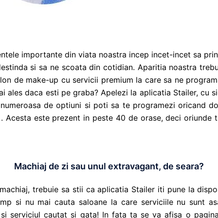
entele importante din viata noastra incep incet-incet sa prin
estinda si sa ne scoata din cotidian. Aparitia noastra treb
lon de make-up cu servicii premium la care sa ne programa
i ales daca esti pe graba? Apelezi la aplicatia Stailer, cu si
numeroasa de optiuni si poti sa te programezi oricand dores
. Acesta este prezent in peste 40 de orase, deci oriunde te
Machiaj de zi sau unul extravagant, de seara?
machiaj, trebuie sa stii ca aplicatia Stailer iti pune la dis
timp si nu mai cauta saloane la care serviciile nu sunt 
l si serviciul cautat si gata! In fata ta se va afisa o pa