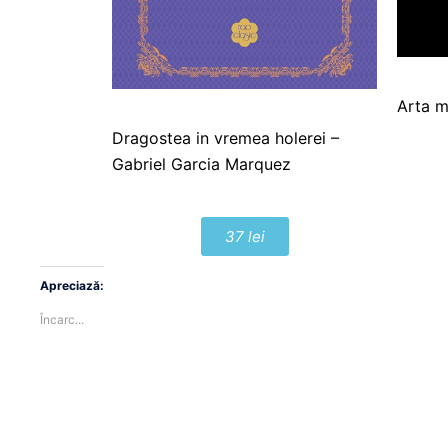
Arta m
Dragostea in vremea holerei –
Gabriel Garcia Marquez
37 lei
Apreciază:
Încarc...