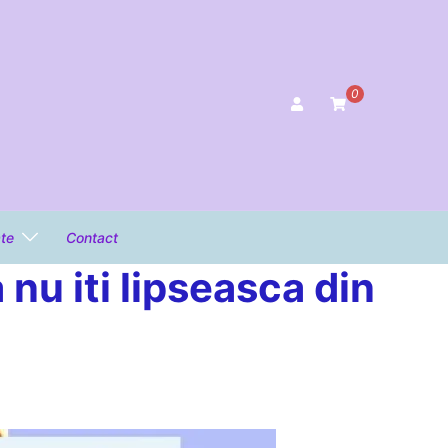
0
ate
Contact
nu iti lipseasca din