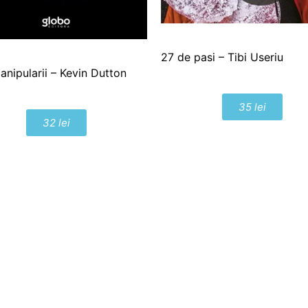
27 de pasi – Tibi Useriu
anipularii – Kevin Dutton
35 lei
32 lei