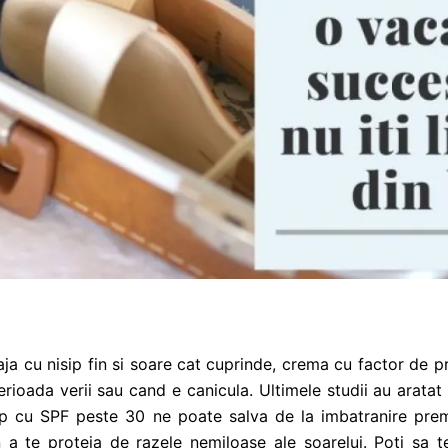
aja cu nisip fin si soare cat cuprinde, crema cu factor de
perioada verii sau cand e canicula. Ultimele studii au arata
rp cu SPF peste 30 ne poate salva de la imbatranire pr
 in a te proteja de razele nemiloase ale soarelui. Poti sa