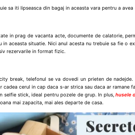
uie sa iti lipseasca din bagaj in aceasta vara pentru a avea
itate in prag de vacanta acte, documente de calatorie, perm
u in aceasta situatie. Nici anul acesta nu trebuie sa fie o 
iv rezervarile in format fizic.
city break, telefonul se va dovedi un prieten de nadejde. 
i-ar cadea cerul in cap daca s-ar strica sau daca ar ramane f
n selfie stick, ideal pentru pozele de grup. In plus,
husele d
rsoana mai zapacita, mai ales departe de casa.