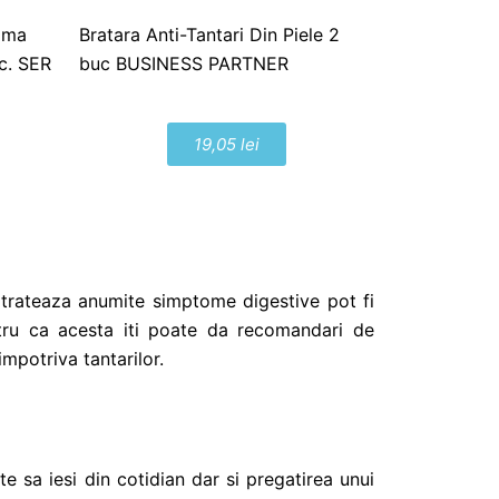
roma
Bratara Anti-Tantari Din Piele 2
uc. SER
buc BUSINESS PARTNER
19,05 lei
re trateaza anumite simptome digestive pot fi
ntru ca acesta iti poate da recomandari de
impotriva tantarilor.
e sa iesi din cotidian dar si pregatirea unui