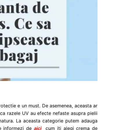
 protectie e un must. De asemenea, aceasta ar
t ca razele UV au efecte nefaste asupra pielii
ematura. La aceasta categorie putem adauga
 te informezi de
aici
cum iti alegi crema de