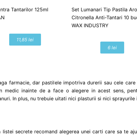
ntra Tantarilor 125ml
Set Lumanari Tip Pastila A
AN
Citronella Anti-Tantari 10 b
WAX INDUSTRY
11,85 lei
6 lei
reaga farmacie, dar pastilele impotriva durerii sau cele ca
 un medic inainte de a face o alegere in acest sens, pe
. In plus, nu trebuie uitati nici plasturii si nici sprayurile 
istei secrete recomand alegerea unei carti care sa te ajut