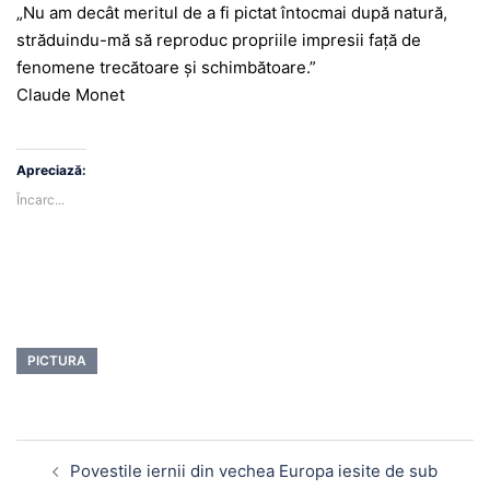
„Nu am decât meritul de a fi pictat întocmai după natură,
străduindu-mă să reproduc propriile impresii faţă de
fenomene trecătoare şi schimbătoare.”
Claude Monet
Apreciază:
Încarc...
PICTURA
Navigare
Povestile iernii din vechea Europa iesite de sub
în