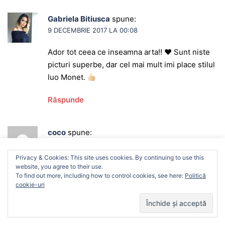
Gabriela Bitiusca
spune:
9 DECEMBRIE 2017 LA 00:08
Ador tot ceea ce inseamna arta!!
♥️
Sunt niste
picturi superbe, dar cel mai mult imi place stilul
luo Monet.
Răspunde
coco
spune:
9 DECEMBRIE 2017 LA 11:11
We use cookies on our website to give you the most
Privacy & Cookies: This site uses cookies. By continuing to use this
relevant experience by remembering your preferences
foarte frumoase, multumim ca le-ai prezentat,
website, you agree to their use.
and repeat visits. By clicking “Accept”, you consent to the
To find out more, including how to control cookies, see here:
Politică
imi place Monet mult!
use of ALL the cookies.
cookie-uri
Răspunde
Cookie settings
ACCEPT