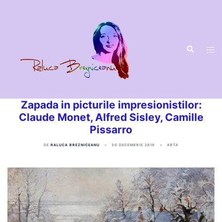
Sari
la
conținut
Zapada in picturile impresionistilor:
Claude Monet, Alfred Sisley, Camille
Pissarro
DE
RALUCA BREZNICEANU
30 DECEMBRIE 2016
ARTA