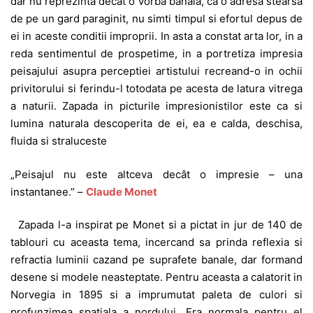
dar nu reprezinta decat o vorba banala, ca o adresa stearsa
de pe un gard paraginit, nu simti timpul si efortul depus de
ei in aceste conditii improprii. In asta a constat arta lor, in a
reda sentimentul de prospetime, in a portretiza impresia
peisajului asupra perceptiei artistului recreand-o in ochii
privitorului si ferindu-l totodata pe acesta de latura vitrega
a naturii. Zapada in picturile impresionistilor este ca si
lumina naturala descoperita de ei, ea e calda, deschisa,
fluida si straluceste
„Peisajul nu este altceva decât o impresie – una
instantanee.” –
Claude Monet
Zapada l-a inspirat pe Monet si a pictat in jur de 140 de
tablouri cu aceasta tema, incercand sa prinda reflexia si
refractia luminii cazand pe suprafete banale, dar formand
desene si modele neasteptate. Pentru aceasta a calatorit in
Norvegia in 1895 si a imprumutat paleta de culori si
profunzimea spatiala a nordului. Era normala pentru el