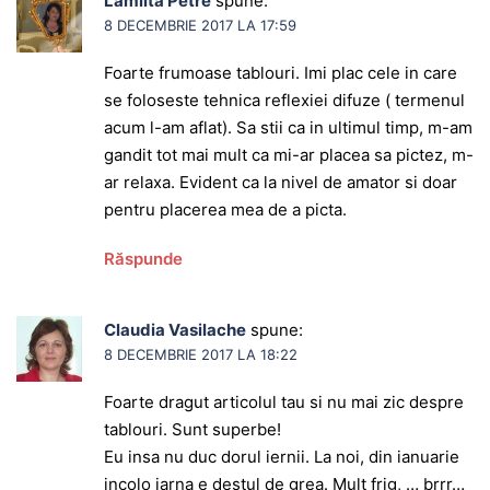
Lamiita Petre
spune:
8 DECEMBRIE 2017 LA 17:59
Foarte frumoase tablouri. Imi plac cele in care
se foloseste tehnica reflexiei difuze ( termenul
acum l-am aflat). Sa stii ca in ultimul timp, m-am
gandit tot mai mult ca mi-ar placea sa pictez, m-
ar relaxa. Evident ca la nivel de amator si doar
pentru placerea mea de a picta.
Răspunde
Claudia Vasilache
spune:
8 DECEMBRIE 2017 LA 18:22
Foarte dragut articolul tau si nu mai zic despre
tablouri. Sunt superbe!
Eu insa nu duc dorul iernii. La noi, din ianuarie
incolo iarna e destul de grea. Mult frig, … brrr…