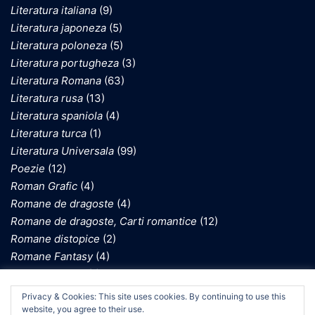
Literatura italiana
(9)
Literatura japoneza
(5)
Literatura poloneza
(5)
Literatura portugheza
(3)
Literatura Romana
(63)
Literatura rusa
(13)
Literatura spaniola
(4)
Literatura turca
(1)
Literatura Universala
(99)
Poezie
(12)
Roman Grafic
(4)
Romane de dragoste
(4)
Romane de dragoste, Carti romantice
(12)
Romane distopice
(2)
Romane Fantasy
(4)
Romane gotice
(1)
Romane inspirate de Holocaust
(10)
We use cookies on our website to give you the most
Privacy & Cookies: This site uses cookies. By continuing to use this
relevant experience by remembering your preferences
Romane istorice
(1)
website, you agree to their use.