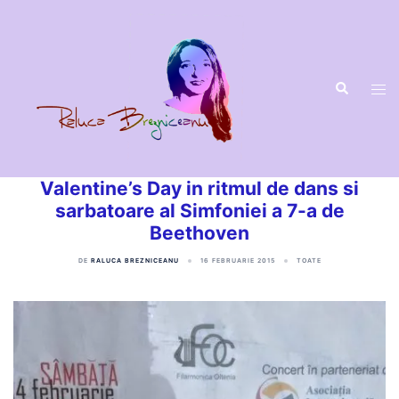
Sari
la
conținut
Valentine’s Day in ritmul de dans si
sarbatoare al Simfoniei a 7-a de
Beethoven
DE
RALUCA BREZNICEANU
16 FEBRUARIE 2015
TOATE