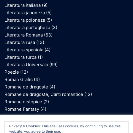
Literatura italiana
(9)
Literatura japoneza
(5)
Literatura poloneza
(5)
Literatura portugheza
(3)
Literatura Romana
(63)
Literatura rusa
(13)
Literatura spaniola
(4)
Literatura turca
(1)
Literatura Universala
(99)
Poezie
(12)
Roman Grafic
(4)
Romane de dragoste
(4)
Romane de dragoste, Carti romantice
(12)
Romane distopice
(2)
Romane Fantasy
(4)
Romane gotice
(1)
Romane inspirate de Holocaust
(10)
We use cookies on our website to give you the most
Privacy & Cookies: This site uses cookies. By continuing to use this
relevant experience by remembering your preferences
Romane istorice
(1)
website, you agree to their use.