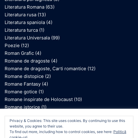
Literatura Romana
(63)
Literatura rusa
(13)
Literatura spaniola
(4)
Literatura turca
(1)
Literatura Universala
(99)
Poezie
(12)
Roman Grafic
(4)
Romane de dragoste
(4)
Romane de dragoste, Carti romantice
(12)
Romane distopice
(2)
Romane Fantasy
(4)
Romane gotice
(1)
Romane inspirate de Holocaust
(10)
Romane istorice
(1)
Romane SF
(2)
We use cookies on our website to give you the most
Privacy & Cookies: This site uses cookies. By continuing to use this
relevant experience by remembering your preferences
website, you agree to their use.
and repeat visits. By clicking “Accept”, you consent to the
To find out more, including how to control cookies, see here:
Politică
use of ALL the cookies.
cookie-uri