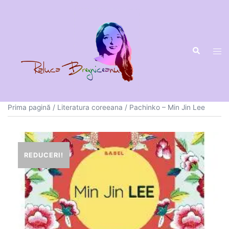
Sari
la
conținut
Prima pagină
/
Literatura coreeana
/ Pachinko – Min Jin Lee
REDUCERI!