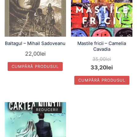
Baltagul – Mihail Sadoveanu
Mastile fricii – Camelia
Cavadia
22,00
lei
35,00
lei
CUMPĂRĂ PRODUSUL
33,20
lei
CUMPĂRĂ PRODUSUL
REDUCERI!