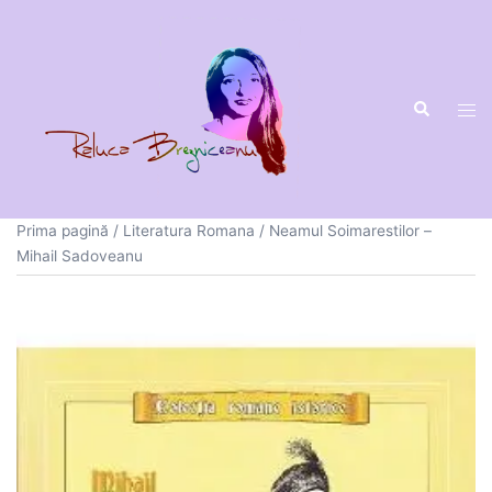
Sari
la
conținut
Prima pagină
/
Literatura Romana
/ Neamul Soimarestilor –
Mihail Sadoveanu