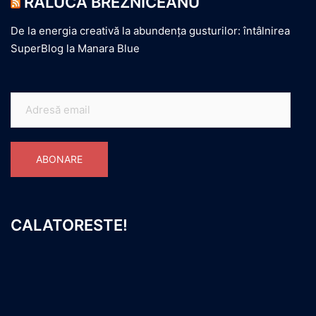
RALUCA BREZNICEANU
De la energia creativă la abundența gusturilor: întâlnirea
SuperBlog la Manara Blue
Adresă
email
ABONARE
CALATORESTE!