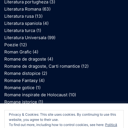
Literatura portugheza
(3)
Literatura Romana
(63)
Literatura rusa
(13)
Literatura spaniola
(4)
Literatura turca
(1)
Literatura Universala
(99)
Poezie
(12)
Roman Grafic
(4)
Romane de dragoste
(4)
Romane de dragoste, Carti romantice
(12)
Romane distopice
(2)
Romane Fantasy
(4)
Romane gotice
(1)
Romane inspirate de Holocaust
(10)
Romane istorice
(1)
Romane SF
(2)
We use cookies on our website to give you the most
Privacy & Cookies: This site uses cookies. By continuing to use this
relevant experience by remembering your preferences
website, you agree to their use.
and repeat visits. By clicking “Accept”, you consent to the
To find out more, including how to control cookies, see here:
Politică