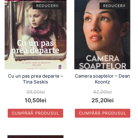
REDUCERI!
REDUCERI!
Cu un pas prea departe –
Camera soaptelor – Dean
Tina Seskis
Koontz
39,00
lei
42,00
lei
10,50
lei
25,20
lei
CUMPĂRĂ PRODUSUL
CUMPĂRĂ PRODUSUL