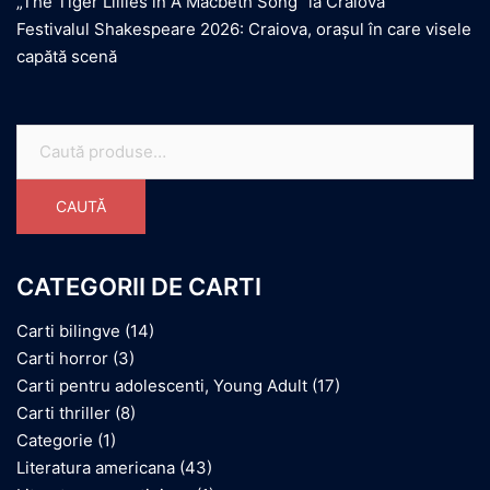
„The Tiger Lillies in A Macbeth Song” la Craiova
Festivalul Shakespeare 2026: Craiova, orașul în care visele
capătă scenă
Caută
după:
CAUTĂ
CATEGORII DE CARTI
Carti bilingve
(14)
Carti horror
(3)
Carti pentru adolescenti, Young Adult
(17)
Carti thriller
(8)
Categorie
(1)
Literatura americana
(43)