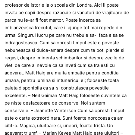
profesor de istorie la o scoala din Londra. Aici ii poate
invata pe copii despre razboaie si vanatori de vrajitoare de
parca nu le-ar fi fost martor. Poate incerca sa
imblanzeasca trecutul, care il ajunge tot mai repede din
urma. Singurul lucru pe care nu trebuie sa-l faca e sa se
indragosteasca. Cum sa opresti timpul este o poveste
nebuneasca si dulce-amara despre cum te poti pierde si
regasi, despre iminenta schimbarilor si despre zecile de
vieti de care ai nevoie ca sa inveti cum sa traiesti cu
adevarat. Matt Haig are multa empatie pentru conditia
umana, pentru lumina si intunericul ei; foloseste toata
paleta disponibila ca sa-si construiasca povestile
excelente. – Neil Gaiman Matt Haig foloseste cuvintele ca
pe niste desfacatoare de conserve. Noi suntem
conservele. – Jeanette Winterson Cum sa opresti timpul
este o carte extraordinara. Sunt foarte norocoasa ca am
citit-o. Magica, uluitoare si, uneori, foarte trista. Un
adevarat triumf. – Marian Keyes Matt Haig este uluitor! –