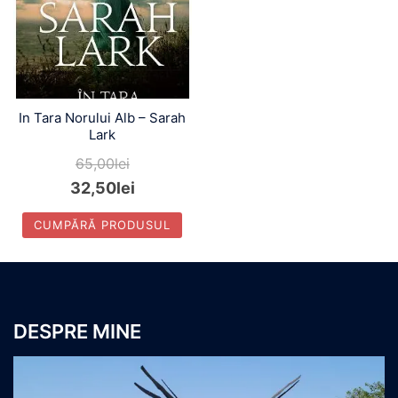
In Tara Norului Alb – Sarah
Lark
65,00
lei
32,50
lei
CUMPĂRĂ PRODUSUL
DESPRE MINE