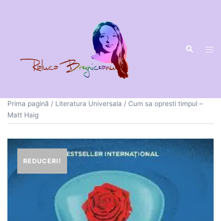
Sari
la
conținut
Prima pagină
/
Literatura Universala
/ Cum sa opresti timpul –
Matt Haig
REDUCERI!