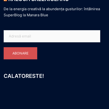
De la energia creativă la abundența gusturilor: întâlnirea
SuperBlog la Manara Blue
Adresă
email
ABONARE
CALATORESTE!