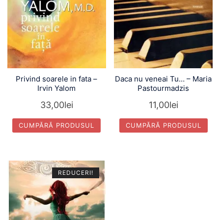
Privind soarele in fata –
Daca nu veneai Tu… – Maria
Irvin Yalom
Pastourmadzis
33,00
lei
11,00
lei
CUMPĂRĂ PRODUSUL
CUMPĂRĂ PRODUSUL
REDUCERI!