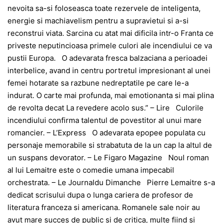
nevoita sa-si foloseasca toate rezervele de inteligenta,
energie si machiavelism pentru a supravietui si a-si
reconstrui viata. Sarcina cu atat mai dificila intr-o Franta ce
priveste neputincioasa primele culori ale incendiului ce va
pustii Europa. O adevarata fresca balzaciana a perioadei
interbelice, avand in centru portretul impresionant al unei
femei hotarate sa razbune nedreptatile pe care le-a
indurat. O carte mai profunda, mai emotionanta si mai plina
de revolta decat La revedere acolo sus.” – Lire Culorile
incendiului confirma talentul de povestitor al unui mare
romancier. – L’Express O adevarata epopee populata cu
personaje memorabile si strabatuta de la un cap la altul de
un suspans devorator. – Le Figaro Magazine Noul roman
al lui Lemaitre este o comedie umana impecabil
orchestrata. – Le Journaldu Dimanche Pierre Lemaitre s-a
dedicat scrisului dupa o lunga cariera de profesor de
literatura franceza si americana. Romanele sale noir au
avut mare succes de public si de critica, multe fiind si