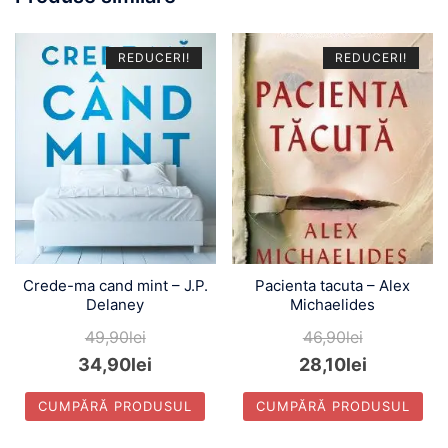
REDUCERI!
REDUCERI!
Crede-ma cand mint – J.P.
Pacienta tacuta – Alex
Delaney
Michaelides
49,90
lei
46,90
lei
34,90
lei
28,10
lei
CUMPĂRĂ PRODUSUL
CUMPĂRĂ PRODUSUL