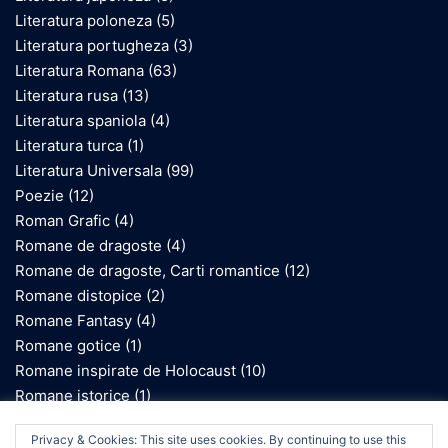
Literatura poloneza
(5)
Literatura portugheza
(3)
Literatura Romana
(63)
Literatura rusa
(13)
Literatura spaniola
(4)
Literatura turca
(1)
Literatura Universala
(99)
Poezie
(12)
Roman Grafic
(4)
Romane de dragoste
(4)
Romane de dragoste, Carti romantice
(12)
Romane distopice
(2)
Romane Fantasy
(4)
Romane gotice
(1)
Romane inspirate de Holocaust
(10)
Romane istorice
(1)
Romane SF
(2)
We use cookies on our website to give you the most
Privacy & Cookies: This site uses cookies. By continuing to use this