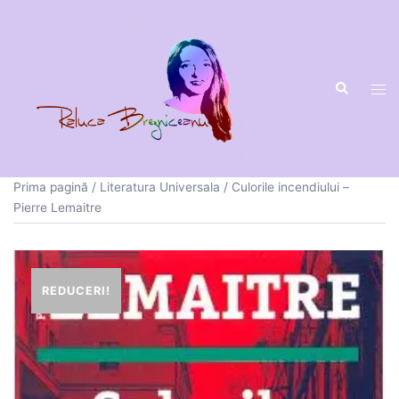
Sari
la
conținut
Prima pagină
/
Literatura Universala
/ Culorile incendiului –
Pierre Lemaitre
REDUCERI!