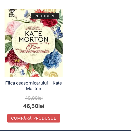
REDUCERI!
Fiica ceasornicarului – Kate
Morton
49,00
lei
46,50
lei
CUMPĂRĂ PRODUSUL