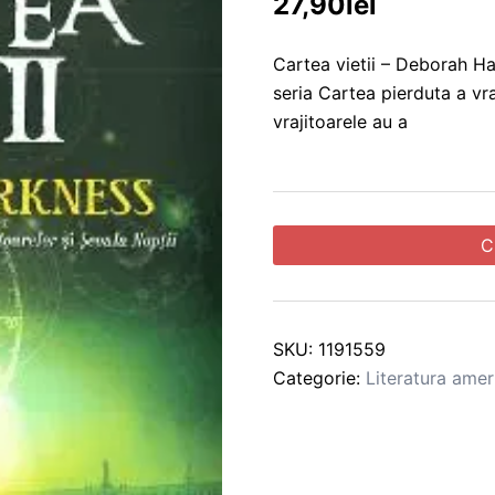
27,90
lei
Cartea vietii – Deborah Har
seria Cartea pierduta a vra
vrajitoarele au a
C
SKU:
1191559
Categorie:
Literatura amer