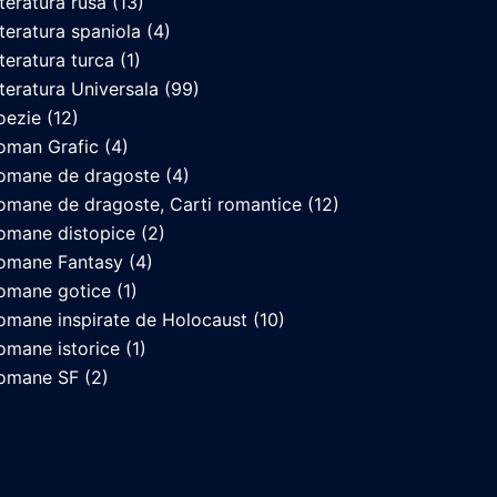
iteratura rusa
(13)
iteratura spaniola
(4)
iteratura turca
(1)
iteratura Universala
(99)
oezie
(12)
oman Grafic
(4)
omane de dragoste
(4)
omane de dragoste, Carti romantice
(12)
omane distopice
(2)
omane Fantasy
(4)
omane gotice
(1)
omane inspirate de Holocaust
(10)
omane istorice
(1)
omane SF
(2)