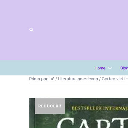
Sari
la
conținut
Home
Blo
Prima pagină
/
Literatura americana
/ Cartea vieti
REDUCERI!