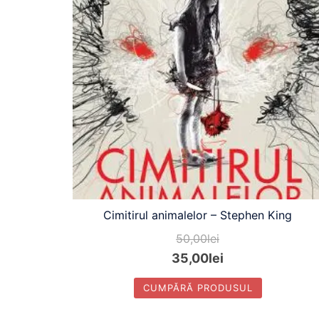
Cimitirul animalelor – Stephen King
50,00
lei
35,00
lei
CUMPĂRĂ PRODUSUL