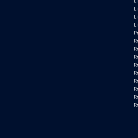
L
L
L
L
P
R
R
R
R
R
R
R
R
R