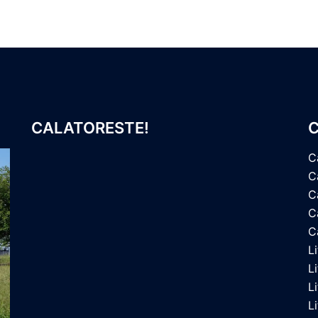
CALATORESTE!
C
C
C
C
Ca
C
L
L
L
L