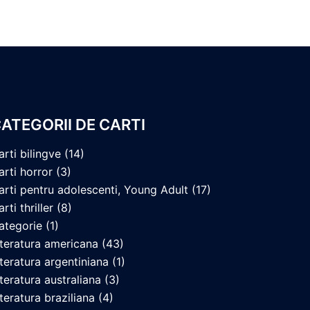
ATEGORII DE CARTI
arti bilingve
(14)
arti horror
(3)
arti pentru adolescenti, Young Adult
(17)
rti thriller
(8)
ategorie
(1)
iteratura americana
(43)
iteratura argentiniana
(1)
iteratura australiana
(3)
iteratura braziliana
(4)