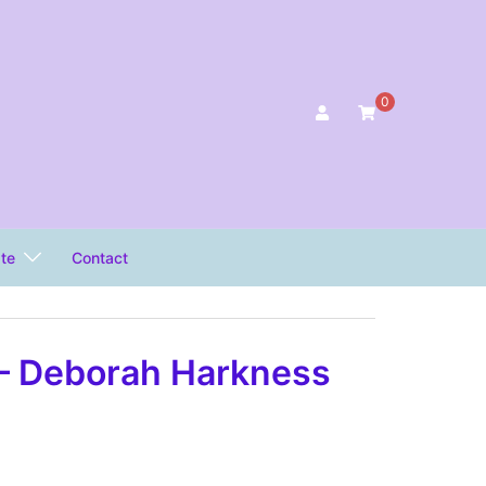
0
ate
Contact
i – Deborah Harkness