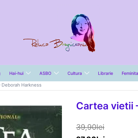
g
Hai-hui
ASBO
Cultura
Librarie
Feminit
i – Deborah Harkness
Cartea vieti
39,90
lei