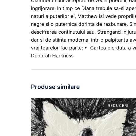
Clairmont sunt asteptati de vechi prieteni, d
ingrijorare. In timp ce Diana trebuie sa-si ap
naturi a puterilor ei, Matthew isi vede proprii
negre si o puternica dorinta de razbunare. Sin
descifrarea continutului sau. Strangand in juru
dar si de stiinta moderna, intr-o palpitanta a
vrajitoarelor fac parte: • Cartea pierduta a 
Deborah Harkness
Produse similare
REDUCERI!