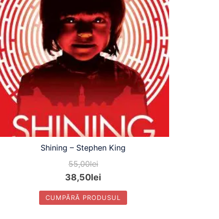
Shining – Stephen King
55,00
lei
38,50
lei
CUMPĂRĂ PRODUSUL