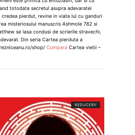
emeni este primita cu entuziasm, dar si cu
trand totodata secretul asupra adevaratei
 credea pierdut, revine in viata lui cu ganduri
girea misteriosului manuscris Ashmole 782 si
atthew se lasa condusi de scrierile stravechi,
 adevarat. Din seria Cartea pierduta a
abrezniceanu.ro/shop/
Cumpara
Cartea vietii –
REDUCERI!