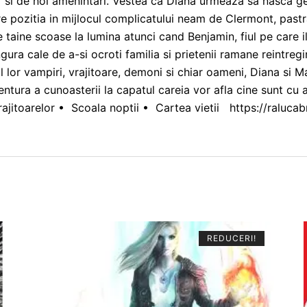
ar si de noi amenintari. Vestea ca Diana urmeaza sa nasca g
ere pozitia in mijlocul complicatului neam de Clermont, pas
le taine scoase la lumina atunci cand Benjamin, fiul pe care il
gura cale de a-si ocroti familia si prietenii ramane reintre
l lor vampiri, vrajitoare, demoni si chiar oameni, Diana si M
ventura a cunoasterii la capatul careia vor afla cine sunt cu
vrajitoarelor • Scoala noptii • Cartea vietii https://raluc
REDUCERI!