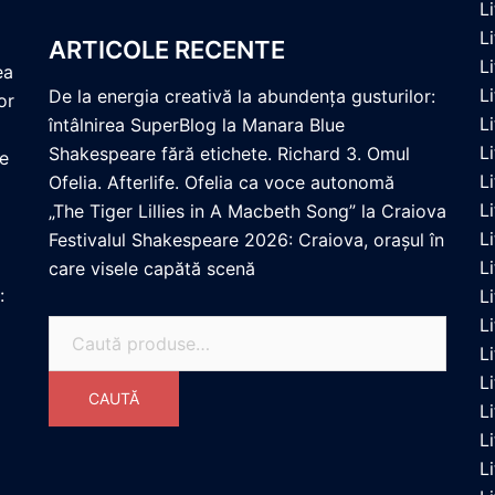
L
L
ARTICOLE RECENTE
L
ea
L
De la energia creativă la abundența gusturilor:
or
L
întâlnirea SuperBlog la Manara Blue
L
Shakespeare fără etichete. Richard 3. Omul
re
L
Ofelia. Afterlife. Ofelia ca voce autonomă
L
„The Tiger Lillies in A Macbeth Song” la Craiova
L
Festivalul Shakespeare 2026: Craiova, orașul în
L
care visele capătă scenă
:
L
L
Caută
Li
după:
L
CAUTĂ
L
L
L