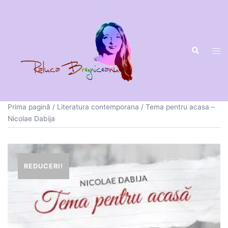
Sari
la
conținut
Prima pagină
/
Literatura contemporana
/ Tema pentru acasa –
Nicolae Dabija
REDUCERI!