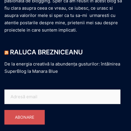
pasionata de blogging. Sper ca am reusit in acest blog sa
fiu clara asupra ceea ce vreau, ce iubesc, ce urasc si
asupra valorilor mele si sper ca tu sa-mi urmaresti cu
atentie postarile despre mine, prietenii mei sau despre
proiectele in care suntem implicati.
RALUCA BREZNICEANU
De la energia creativă la abundența gusturilor: întâlnirea
SuperBlog la Manara Blue
Adresă
email
ABONARE