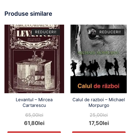
Produse similare
REDUCERI!
REDUCERI!
Levantul – Mircea
Calul de razboi – Michael
Cartarescu
Morpurgo
65,00
lei
25,00
lei
61,80
lei
17,50
lei