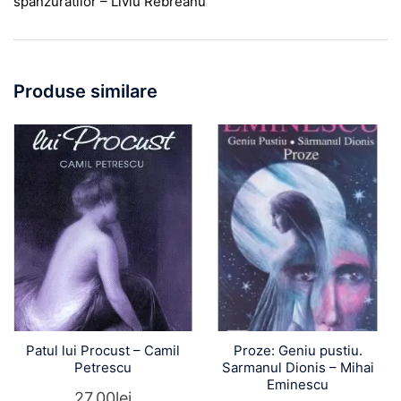
spanzuratilor – Liviu Rebreanu
Produse similare
Patul lui Procust – Camil
Proze: Geniu pustiu.
Petrescu
Sarmanul Dionis – Mihai
Eminescu
27,00
lei