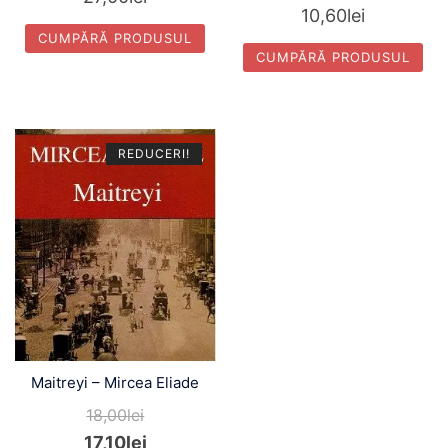
10,60
lei
CUMPĂRĂ PRODUSUL
CUMPĂRĂ PRODUSUL
REDUCERI!
Maitreyi – Mircea Eliade
18,00
lei
17,10
lei