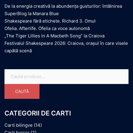
De la energia creativă la abundența gusturilor: întâlnirea
SuperBlog la Manara Blue
Shakespeare fără etichete. Richard 3. Omul
Ofelia. Afterlife. Ofelia ca voce autonomă
„The Tiger Lillies in A Macbeth Song” la Craiova
Festivalul Shakespeare 2026: Craiova, orașul în care visele
capătă scenă
Caută
după:
CAUTĂ
CATEGORII DE CARTI
Carti bilingve
(14)
Carti horror
(3)