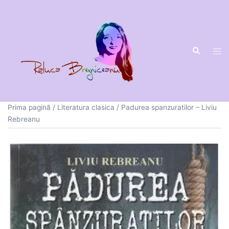
Sari
la
conținut
Prima pagină
/
Literatura clasica
/ Padurea spanzuratilor – Liviu
Rebreanu