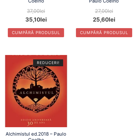
Coelho
Paulo Coelho
37,00
lei
27,00
lei
35,10
lei
25,60
lei
CUMPĂRĂ PRODUSUL
CUMPĂRĂ PRODUSUL
REDUCERI!
Alchimistul ed.2018 – Paulo
Coelho