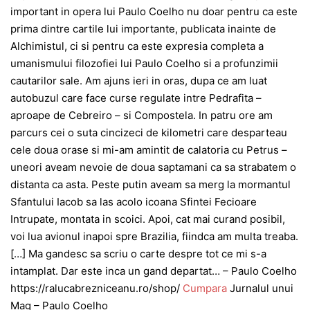
important in opera lui Paulo Coelho nu doar pentru ca este
prima dintre cartile lui importante, publicata inainte de
Alchimistul, ci si pentru ca este expresia completa a
umanismului filozofiei lui Paulo Coelho si a profunzimii
cautarilor sale. Am ajuns ieri in oras, dupa ce am luat
autobuzul care face curse regulate intre Pedrafita –
aproape de Cebreiro – si Compostela. In patru ore am
parcurs cei o suta cincizeci de kilometri care desparteau
cele doua orase si mi-am amintit de calatoria cu Petrus –
uneori aveam nevoie de doua saptamani ca sa strabatem o
distanta ca asta. Peste putin aveam sa merg la mormantul
Sfantului Iacob sa las acolo icoana Sfintei Fecioare
Intrupate, montata in scoici. Apoi, cat mai curand posibil,
voi lua avionul inapoi spre Brazilia, fiindca am multa treaba.
[…] Ma gandesc sa scriu o carte despre tot ce mi s-a
intamplat. Dar este inca un gand departat… – Paulo Coelho
https://ralucabrezniceanu.ro/shop/
Cumpara
Jurnalul unui
Mag – Paulo Coelho