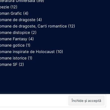
iteratura Universala
(99)
oezie
(12)
oman Grafic
(4)
omane de dragoste
(4)
omane de dragoste, Carti romantice
(12)
omane distopice
(2)
omane Fantasy
(4)
omane gotice
(1)
omane inspirate de Holocaust
(10)
omane istorice
(1)
omane SF
(2)
. By
Cookie settings
ACCEPT