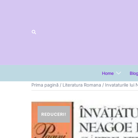
Sari
la
conținut
Home
Blo
Prima pagină
/
Literatura Romana
/ Invataturile lu
REDUCERI!