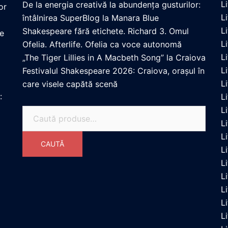
L
De la energia creativă la abundența gusturilor:
or
L
întâlnirea SuperBlog la Manara Blue
L
Shakespeare fără etichete. Richard 3. Omul
re
L
Ofelia. Afterlife. Ofelia ca voce autonomă
L
„The Tiger Lillies in A Macbeth Song” la Craiova
L
Festivalul Shakespeare 2026: Craiova, orașul în
L
care visele capătă scenă
:
L
L
Caută
Li
după:
L
CAUTĂ
L
L
L
L
L
L