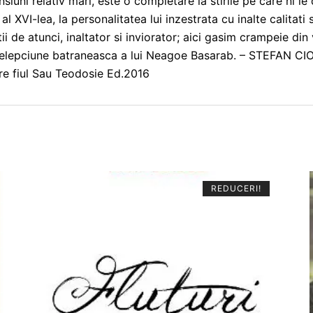
uni relativ mari, este o completare la stirile pe care ni le d
 XVI-lea, la personalitatea lui inzestrata cu inalte calitati su
ii de atunci, inaltator si inviorator; aici gasim crampeie din
intelepciune batraneasca a lui Neagoe Basarab. – STEFAN C
re fiul Sau Teodosie Ed.2016
REDUCERI!