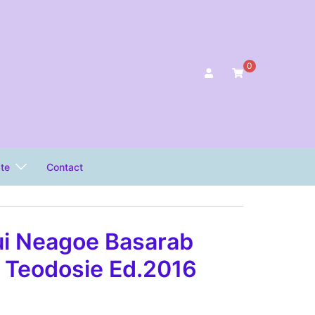
0
ate
Contact
lui Neagoe Basarab
au Teodosie Ed.2016