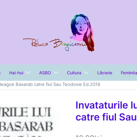
g
Hai-hui
ASBO
Cultura
Librarie
Feminit
i Neagoe Basarab catre fiul Sau Teodosie Ed.2016
Invataturile 
catre fiul S