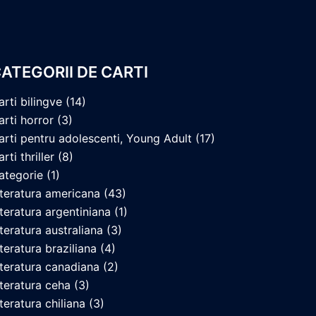
ATEGORII DE CARTI
arti bilingve
(14)
arti horror
(3)
arti pentru adolescenti, Young Adult
(17)
rti thriller
(8)
ategorie
(1)
iteratura americana
(43)
iteratura argentiniana
(1)
iteratura australiana
(3)
iteratura braziliana
(4)
iteratura canadiana
(2)
iteratura ceha
(3)
iteratura chiliana
(3)