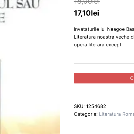
18,00
lei
17,10
lei
Invataturile lui Neagoe Ba
Literatura noastra veche 
opera literara except
C
SKU:
1254682
Categorie:
Literatura Rom