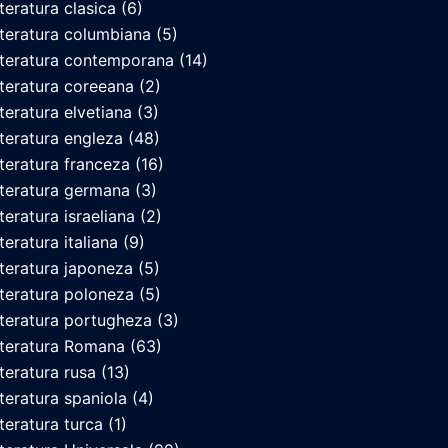
iteratura clasica
(6)
iteratura columbiana
(5)
iteratura contemporana
(14)
iteratura coreeana
(2)
iteratura elvetiana
(3)
iteratura engleza
(48)
iteratura franceza
(16)
iteratura germana
(3)
iteratura israeliana
(2)
teratura italiana
(9)
iteratura japoneza
(5)
iteratura poloneza
(5)
iteratura portugheza
(3)
iteratura Romana
(63)
iteratura rusa
(13)
iteratura spaniola
(4)
iteratura turca
(1)