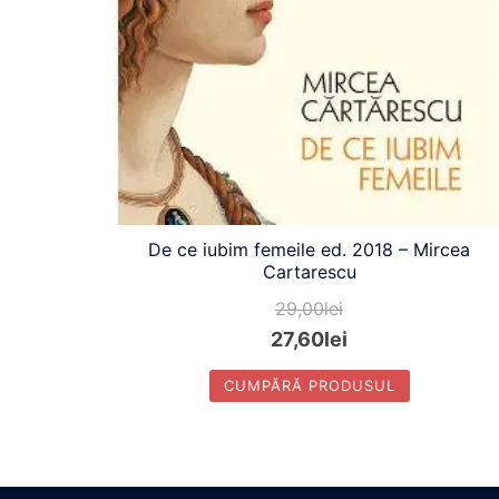
De ce iubim femeile ed. 2018 – Mircea
Cartarescu
29,00
lei
27,60
lei
CUMPĂRĂ PRODUSUL