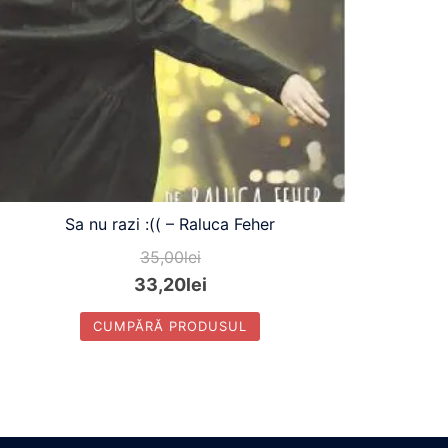
Sa nu razi :(( – Raluca Feher
35,00
lei
33,20
lei
CUMPĂRĂ PRODUSUL