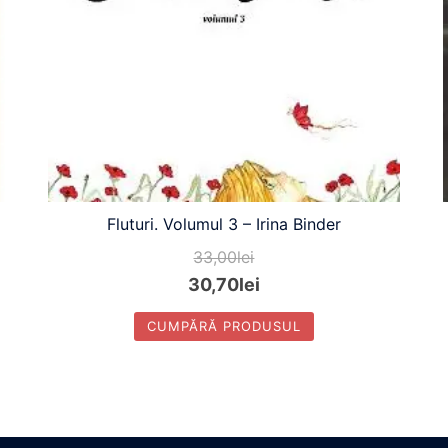
Fluturi. Volumul 3 – Irina Binder
33,00
lei
30,70
lei
CUMPĂRĂ PRODUSUL