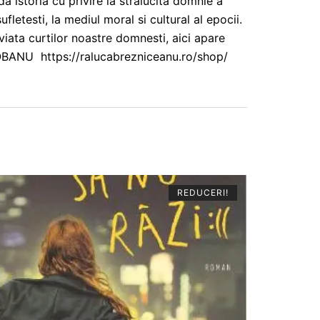
a istoria cu privire la stralucita domnie a
fletesti, la mediul moral si cultural al epocii.
 viata curtilor noastre domnesti, aici apare
IOBANU https://ralucabrezniceanu.ro/shop/
REDUCERI!