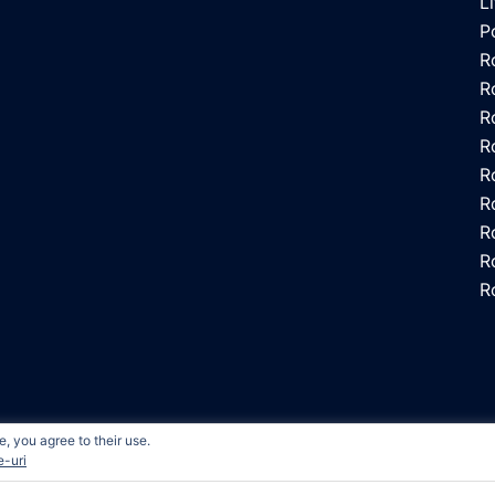
L
P
R
R
R
R
R
R
R
R
R
, you agree to their use.
t experience by remembering your preferences and repeat visits
ed by
Sydney
e-uri