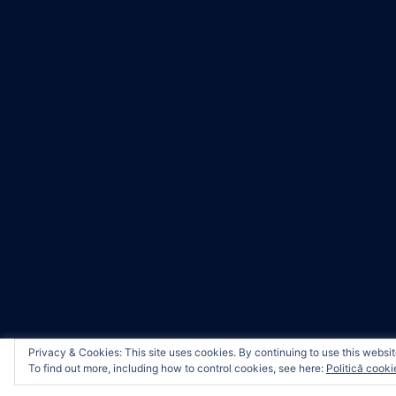
Privacy & Cookies: This site uses cookies. By continuing to use this website
We use cookies on our website to give you the most relevan
© 2026 Raluca Brezniceanu. Proudly power
To find out more, including how to control cookies, see here:
Politică cooki
clicking “Accept”, you consent to the use of ALL the cookies.