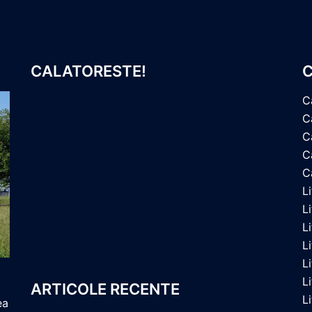
CALATORESTE!
C
C
C
C
Ca
C
L
L
L
L
L
L
ARTICOLE RECENTE
L
ea