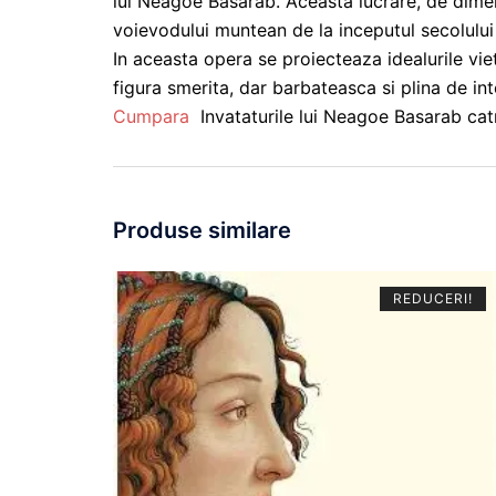
lui Neagoe Basarab. Aceasta lucrare, de dimensi
voievodului muntean de la inceputul secolului al
In aceasta opera se proiecteaza idealurile viet
figura smerita, dar barbateasca si plina de 
Cumpara
Invataturile lui Neagoe Basarab cat
Produse similare
REDUCERI!