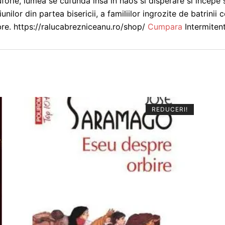
forie, lumea se cufunda insa in haos si disperare si incepe
unilor din partea bisericii, a familiilor ingrozite de batrinii
bre. https://ralucabrezniceanu.ro/shop/
Cumpara
Intermiten
REDUCERI!