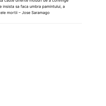
 sa caute diferite moduri de a convinge
 ce insista sa faca umbra pamintului, a
tele mortii – Jose Saramago