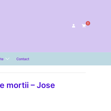
0
ate
Contact
e mortii – Jose