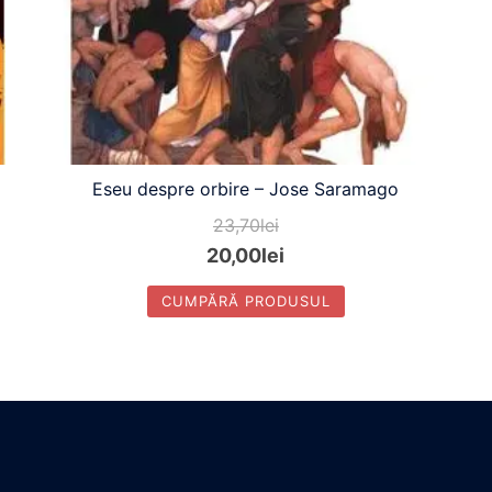
Eseu despre orbire – Jose Saramago
23,70
lei
20,00
lei
CUMPĂRĂ PRODUSUL