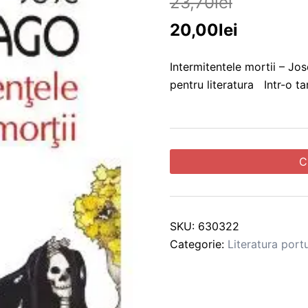
23,70
lei
20,00
lei
Intermitentele mortii – Jo
pentru literatura Intr-o t
C
SKU:
630322
Categorie:
Literatura por