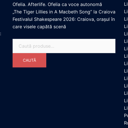
L
Ofelia. Afterlife. Ofelia ca voce autonomă
L
„The Tiger Lillies in A Macbeth Song” la Craiova
L
Festivalul Shakespeare 2026: Craiova, orașul în
L
care visele capătă scenă
:
L
L
Caută
Li
după:
L
CAUTĂ
L
L
L
L
L
L
L
P
R