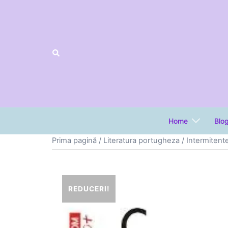
Sari
la
conținut
Home
Blo
Prima pagină
/
Literatura portugheza
/ Intermitent
REDUCERI!