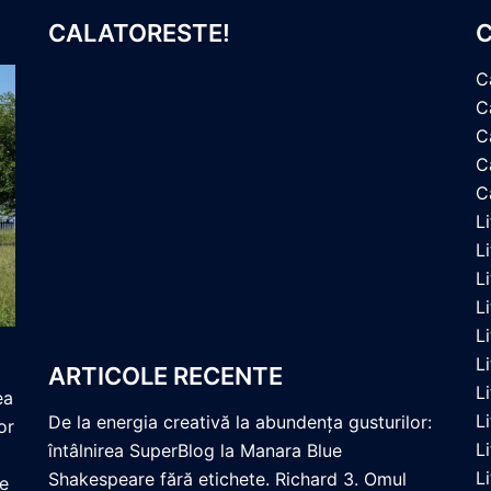
CALATORESTE!
C
C
C
C
Ca
C
L
L
L
L
L
L
ARTICOLE RECENTE
L
ea
L
De la energia creativă la abundența gusturilor:
or
L
întâlnirea SuperBlog la Manara Blue
L
Shakespeare fără etichete. Richard 3. Omul
re