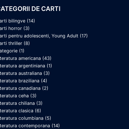
ATEGORII DE CARTI
arti bilingve
(14)
arti horror
(3)
arti pentru adolescenti, Young Adult
(17)
rti thriller
(8)
ategorie
(1)
iteratura americana
(43)
iteratura argentiniana
(1)
iteratura australiana
(3)
iteratura braziliana
(4)
iteratura canadiana
(2)
iteratura ceha
(3)
iteratura chiliana
(3)
iteratura clasica
(6)
iteratura columbiana
(5)
iteratura contemporana
(14)