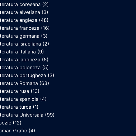
iteratura coreeana
(2)
iteratura elvetiana
(3)
iteratura engleza
(48)
iteratura franceza
(16)
iteratura germana
(3)
iteratura israeliana
(2)
teratura italiana
(9)
iteratura japoneza
(5)
iteratura poloneza
(5)
iteratura portugheza
(3)
iteratura Romana
(63)
iteratura rusa
(13)
iteratura spaniola
(4)
iteratura turca
(1)
iteratura Universala
(99)
oezie
(12)
oman Grafic
(4)