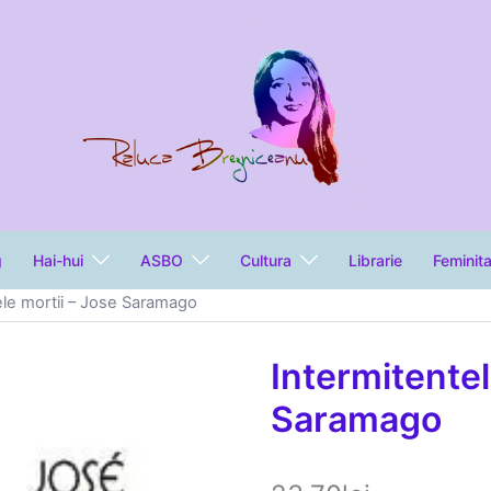
g
Hai-hui
ASBO
Cultura
Librarie
Feminit
ele mortii – Jose Saramago
Intermitentel
Saramago