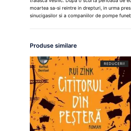
traiasca vesnic. Dupa o scurta perioada de eu
moartea sa-si reintre in drepturi, in urma presi
sinucigasilor si a companiilor de pompe fune
Produse similare
REDUCERI!