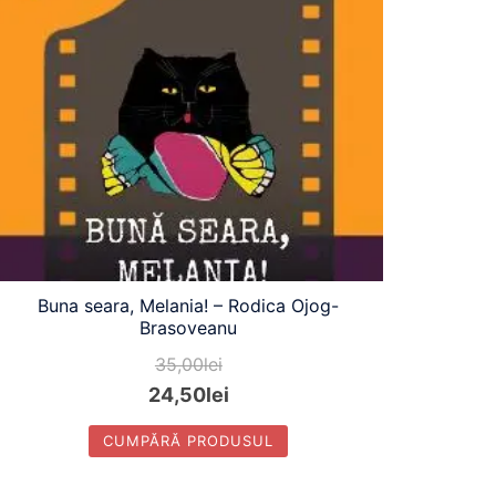
Buna seara, Melania! – Rodica Ojog-
Brasoveanu
35,00
lei
24,50
lei
CUMPĂRĂ PRODUSUL