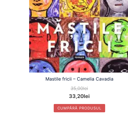
Mastile fricii – Camelia Cavadia
35,00
lei
33,20
lei
CUMPĂRĂ PRODUSUL