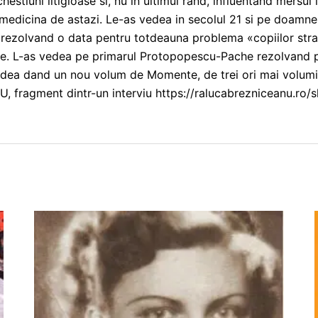
estiuni litigioase si, nu in ultimul rand, influentand mersul 
 medicina de astazi. Le-as vedea in secolul 21 si pe doamne
, rezolvand o data pentru totdeauna problema «copiilor straz
ate. L-as vedea pe primarul Protopopescu-Pache rezolvand pr
 vedea dand un nou volum de Momente, de trei ori mai volumi
U, fragment dintr-un interviu https://ralucabrezniceanu.ro/