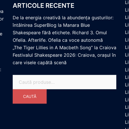
L
ARTICOLE RECENTE
L
ea
L
De la energia creativă la abundența gusturilor:
or
L
întâlnirea SuperBlog la Manara Blue
L
Shakespeare fără etichete. Richard 3. Omul
re
L
Ofelia. Afterlife. Ofelia ca voce autonomă
L
„The Tiger Lillies in A Macbeth Song” la Craiova
L
Festivalul Shakespeare 2026: Craiova, orașul în
L
care visele capătă scenă
:
L
L
Caută
Li
după:
L
CAUTĂ
L
L
L
L