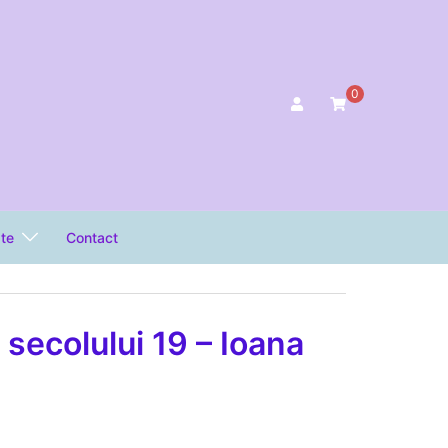
0
ate
Contact
a secolului 19 – Ioana