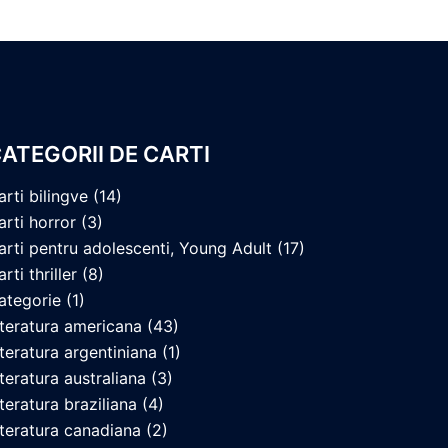
ATEGORII DE CARTI
arti bilingve
(14)
arti horror
(3)
arti pentru adolescenti, Young Adult
(17)
rti thriller
(8)
ategorie
(1)
iteratura americana
(43)
iteratura argentiniana
(1)
iteratura australiana
(3)
iteratura braziliana
(4)
iteratura canadiana
(2)