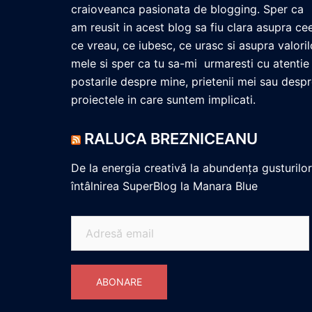
craioveanca pasionata de blogging. Sper ca
am reusit in acest blog sa fiu clara asupra ce
ce vreau, ce iubesc, ce urasc si asupra valoril
mele si sper ca tu sa-mi urmaresti cu atentie
postarile despre mine, prietenii mei sau desp
proiectele in care suntem implicati.
RALUCA BREZNICEANU
De la energia creativă la abundența gusturilor
întâlnirea SuperBlog la Manara Blue
Adresă
email
ABONARE