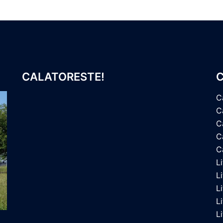
CALATORESTE!
C
C
C
C
Ca
C
L
L
L
L
L