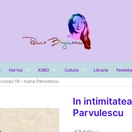
g
Hai-hui
ASBO
Cultura
Librarie
Feminit
ecolului 19 – Ioana Parvulescu
In intimitate
Parvulescu