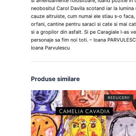
si amendamente folositoare, luand pozitie in ch
neobositul Carol Davila scotand iar la lumina
cauze altruiste, cum numai ele stiau s-o faca
orfani, cantine pentru saraci si cate si mai c
si a gropilor din asfalt. Si pe Caragiale l-as
personaje sa fim noi toti. – Ioana PARVULESC
Ioana Parvulescu
Produse similare
REDUCERI!