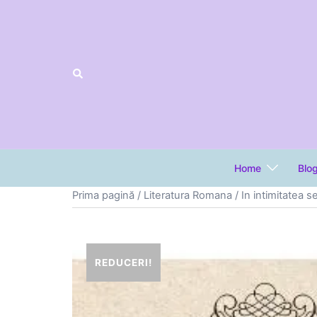
Sari
la
conținut
Home
Blo
Prima pagină
/
Literatura Romana
/ In intimitatea s
REDUCERI!