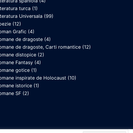
iteratura spaniola
(4)
iteratura turca
(1)
iteratura Universala
(99)
oezie
(12)
oman Grafic
(4)
omane de dragoste
(4)
omane de dragoste, Carti romantice
(12)
omane distopice
(2)
omane Fantasy
(4)
omane gotice
(1)
omane inspirate de Holocaust
(10)
omane istorice
(1)
omane SF
(2)