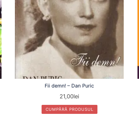
Fii demn! – Dan Puric
21,00
lei
CUMPĂRĂ PRODUSUL