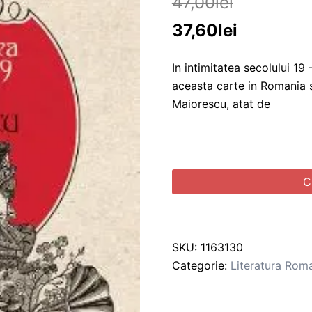
47,00
lei
37,60
lei
In intimitatea secolului 19
aceasta carte in Romania 
Maiorescu, atat de
C
SKU:
1163130
Categorie:
Literatura Rom