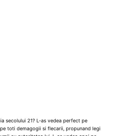
ia secolului 21? L-as vedea perfect pe
 pe toti demagogii si flecarii, propunand legi