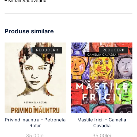
– Mihail Sadoveanu
Produse similare
REDUCERI!
REDUCERI!
Privind inauntru – Petronela
Mastile fricii – Camelia
Rotar
Cavadia
35,00
lei
35,00
lei