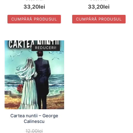
33,20
lei
33,20
lei
CUMPĂRĂ PRODUSUL
CUMPĂRĂ PRODUSUL
REDUCERI!
Cartea nuntii – George
Calinescu
12,00
lei