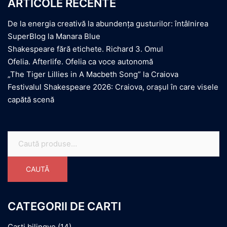
ARTICOLE RECENTE
De la energia creativă la abundența gusturilor: întâlnirea
SuperBlog la Manara Blue
Shakespeare fără etichete. Richard 3. Omul
Ofelia. Afterlife. Ofelia ca voce autonomă
„The Tiger Lillies in A Macbeth Song” la Craiova
Festivalul Shakespeare 2026: Craiova, orașul în care visele
capătă scenă
Caută
după:
CAUTĂ
CATEGORII DE CARTI
Carti bilingve
(14)