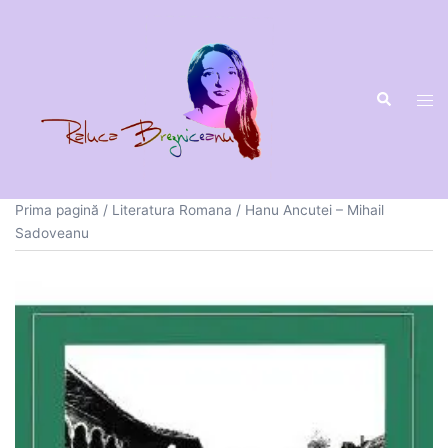
Sari
la
conținut
Prima pagină
/
Literatura Romana
/ Hanu Ancutei – Mihail
Sadoveanu