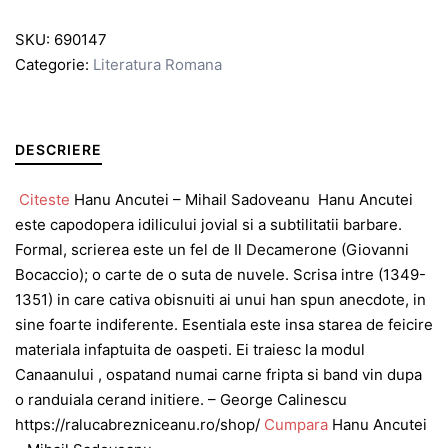
SKU:
690147
Categorie:
Literatura Romana
DESCRIERE
Citeste
Hanu Ancutei – Mihail Sadoveanu Hanu Ancutei
este capodopera idilicului jovial si a subtilitatii barbare.
Formal, scrierea este un fel de Il Decamerone (Giovanni
Bocaccio); o carte de o suta de nuvele. Scrisa intre (1349-
1351) in care cativa obisnuiti ai unui han spun anecdote, in
sine foarte indiferente. Esentiala este insa starea de feicire
materiala infaptuita de oaspeti. Ei traiesc la modul
Canaanului , ospatand numai carne fripta si band vin dupa
o randuiala cerand initiere. – George Calinescu
https://ralucabrezniceanu.ro/shop/
Cumpara
Hanu Ancutei