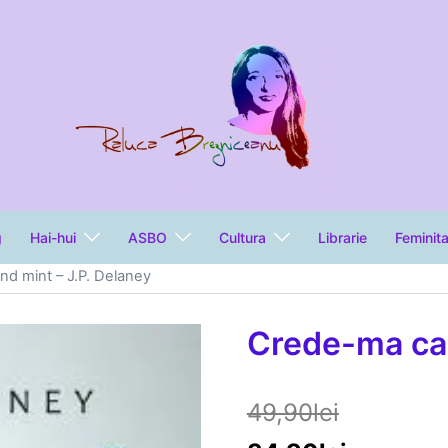
g
Hai-hui
ASBO
Cultura
Librarie
Feminit
d mint – J.P. Delaney
Crede-ma can
49,90
lei