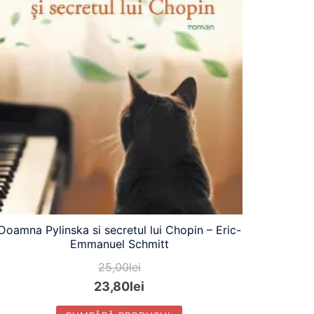
Doamna Pylinska si secretul lui Chopin – Eric-
Emmanuel Schmitt
25,00
lei
23,80
lei