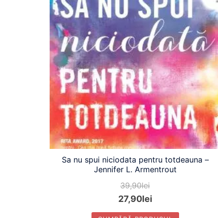
Sa nu spui niciodata pentru totdeauna –
Jennifer L. Armentrout
39,90
lei
27,90
lei