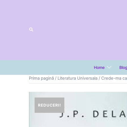
Sari
la
conținut
Home
Blo
Prima pagină
/
Literatura Universala
/ Crede-ma can
REDUCERI!