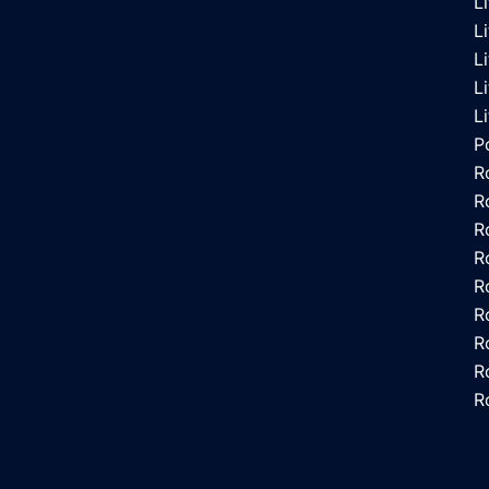
L
L
L
L
L
P
R
R
R
R
R
R
R
R
R