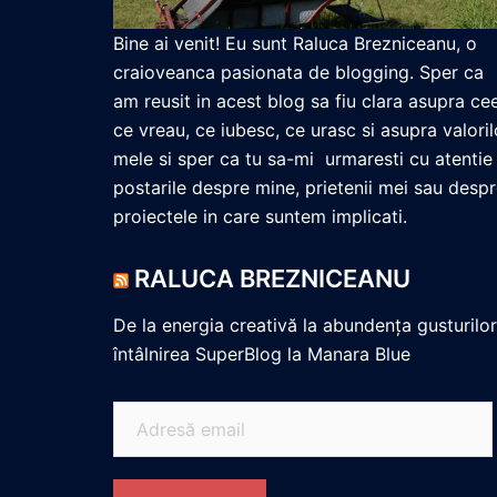
Bine ai venit! Eu sunt Raluca Brezniceanu, o
craioveanca pasionata de blogging. Sper ca
am reusit in acest blog sa fiu clara asupra ce
ce vreau, ce iubesc, ce urasc si asupra valoril
mele si sper ca tu sa-mi urmaresti cu atentie
postarile despre mine, prietenii mei sau desp
proiectele in care suntem implicati.
RALUCA BREZNICEANU
De la energia creativă la abundența gusturilor
întâlnirea SuperBlog la Manara Blue
Adresă
email