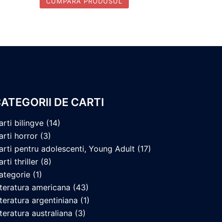
CUMPĂRĂ PRODUSUL
ATEGORII DE CARTI
arti bilingve
(14)
arti horror
(3)
arti pentru adolescenti, Young Adult
(17)
rti thriller
(8)
ategorie
(1)
iteratura americana
(43)
iteratura argentiniana
(1)
iteratura australiana
(3)