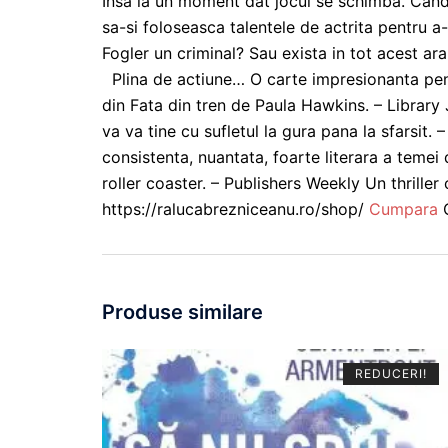
Insa la un moment dat jocul se schimba. Cand u
sa-si foloseasca talentele de actrita pentru a-
Fogler un criminal? Sau exista in tot acest ara
Plina de actiune… O carte impresionanta pentru
din Fata din tren de Paula Hawkins. – Library
va va tine cu sufletul la gura pana la sfarsit
consistenta, nuantata, foarte literara a temei
roller coaster. – Publishers Weekly Un thrille
https://ralucabrezniceanu.ro/shop/
Cumpara
C
Produse similare
REDUCERI!