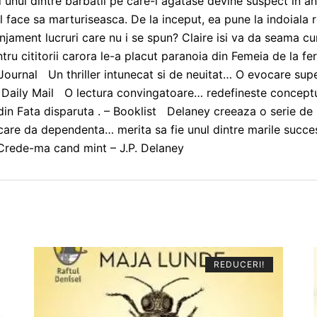
nul dintre barbatii pe care-i agatase devine suspect in anch
l face sa marturiseasca. De la inceput, ea pune la indoiala r
njament lucruri care nu i se spun? Claire isi va da seama cura
 cititorii carora le-a placut paranoia din Femeia de la fer
 Journal Un thriller intunecat si de neuitat… O evocare sup
. – Daily Mail O lectura convingatoare… redefineste concept
 din Fata disparuta . – Booklist Delaney creeaza o serie de 
r care da dependenta… merita sa fie unul dintre marile succe
rede-ma cand mint – J.P. Delaney
REDUCERI!