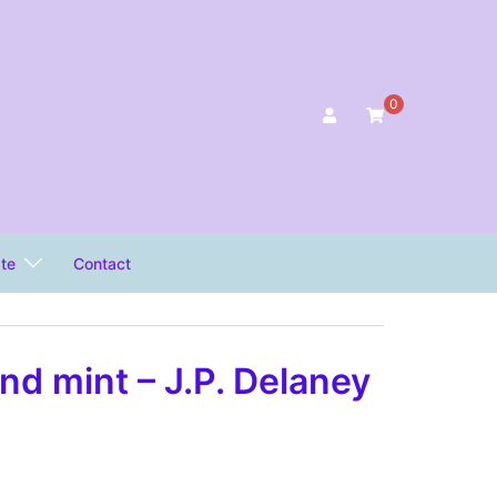
0
ate
Contact
d mint – J.P. Delaney