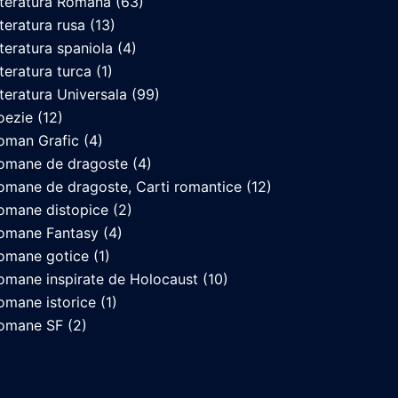
iteratura Romana
(63)
iteratura rusa
(13)
iteratura spaniola
(4)
iteratura turca
(1)
iteratura Universala
(99)
oezie
(12)
oman Grafic
(4)
omane de dragoste
(4)
omane de dragoste, Carti romantice
(12)
omane distopice
(2)
omane Fantasy
(4)
omane gotice
(1)
omane inspirate de Holocaust
(10)
omane istorice
(1)
omane SF
(2)