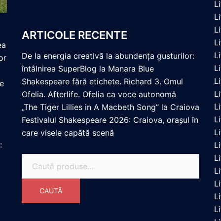
L
L
L
ARTICOLE RECENTE
L
ea
L
De la energia creativă la abundența gusturilor:
or
L
întâlnirea SuperBlog la Manara Blue
L
Shakespeare fără etichete. Richard 3. Omul
re
L
Ofelia. Afterlife. Ofelia ca voce autonomă
L
„The Tiger Lillies in A Macbeth Song” la Craiova
L
Festivalul Shakespeare 2026: Craiova, orașul în
L
care visele capătă scenă
:
L
L
Caută
Li
după:
L
CAUTĂ
L
L