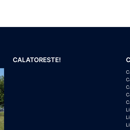
CALATORESTE!
C
C
C
C
Ca
C
L
L
L