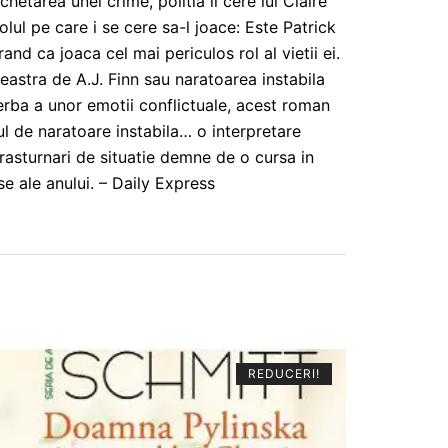
etarea unei crime, politia ii cere lui Claire
olul pe care i se cere sa-l joace: Este Patrick
nd ca joaca cel mai periculos rol al vietii ei.
eastra de A.J. Finn sau naratoarea instabila
erba a unor emotii conflictuale, acest roman
ul de naratoare instabila… o interpretare
rasturnari de situatie demne de o cursa in
se ale anului. – Daily Express
REDUCERI!