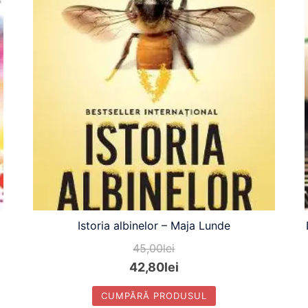
Istoria albinelor – Maja Lunde
45,00
lei
42,80
lei
CUMPĂRĂ PRODUSUL