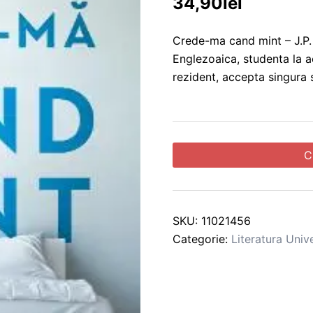
34,90
lei
Crede-ma cand mint – J.P. 
Englezoaica, studenta la a
rezident, accepta singura 
C
SKU:
11021456
Categorie:
Literatura Univ