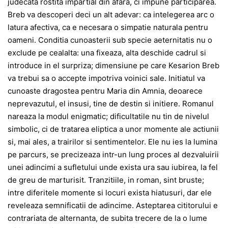
judecata rostita impartial din afara, ci impune participarea.
Breb va descoperi deci un alt adevar: ca intelegerea arc o
latura afectiva, ca e necesara o simpatie naturala pentru
oameni. Conditia cunoasterii sub specie aeternitatis nu o
exclude pe cealalta: una fixeaza, alta deschide cadrul si
introduce in el surpriza; dimensiune pe care Kesarion Breb
va trebui sa o accepte impotriva voinici sale. Initiatul va
cunoaste dragostea pentru Maria din Amnia, deoarece
neprevazutul, el insusi, tine de destin si initiere. Romanul
nareaza la modul enigmatic; dificultatile nu tin de nivelul
simbolic, ci de tratarea eliptica a unor momente ale actiunii
si, mai ales, a trairilor si sentimentelor. Ele nu ies la lumina
pe parcurs, se precizeaza intr-un lung proces al dezvaluirii
unei adincimi a sufletului unde exista ura sau iubirea, la fel
de greu de marturisit. Tranzitiile, in roman, sint bruste;
intre diferitele momente si locuri exista hiatusuri, dar ele
reveleaza semnificatii de adincime. Asteptarea cititorului e
contrariata de alternanta, de subita trecere de la o lume