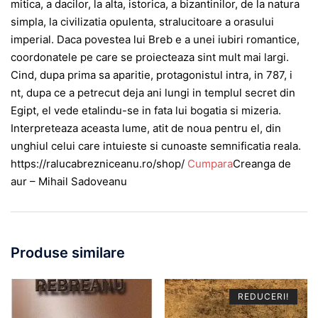
mitica, a dacilor, la alta, istorica, a bizantinilor, de la natura
simpla, la civilizatia opulenta, stralucitoare a orasului
imperial. Daca povestea lui Breb e a unei iubiri romantice,
coordonatele pe care se proiecteaza sint mult mai largi.
Cind, dupa prima sa aparitie, protagonistul intra, in 787, i
nt, dupa ce a petrecut deja ani lungi in templul secret din
Egipt, el vede etalindu-se in fata lui bogatia si mizeria.
Interpreteaza aceasta lume, atit de noua pentru el, din
unghiul celui care intuieste si cunoaste semnificatia reala.
https://ralucabrezniceanu.ro/shop/
Cumpara
Creanga de
aur – Mihail Sadoveanu
Produse similare
REDUCERI!