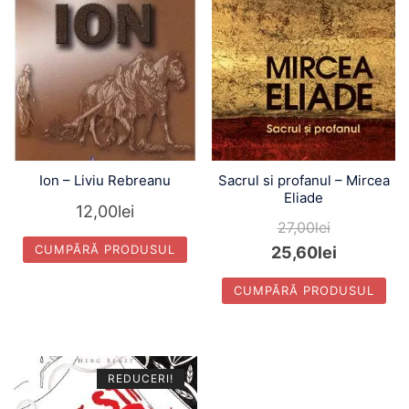
Ion – Liviu Rebreanu
Sacrul si profanul – Mircea
Eliade
12,00
lei
27,00
lei
CUMPĂRĂ PRODUSUL
25,60
lei
CUMPĂRĂ PRODUSUL
REDUCERI!