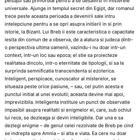
peisajul sau primordial pentru a se desavirsi in misterele
universale. Ajunge in templul secret din Egipt, dar romanul
trece peste aceasta perioada a devenirii sale intru
intelepciune pentru a se opri asupra initierii in si prin
istorie, la Bizant. Lui Breb ii este caracteristica o capacitate
iesita din comun de a observa, de a alatura si judeca dintr-
o perspectiva ultima oamenii, vazindu-i nu doar intr-un
context, intr-un loc sau epoca; el stie sa proiecteze
realitatea dincolo, intr-o eternitate de tipologii, si sa le
surprinda semnificatia transcendenta si ezoterica.
Inteligent, perspicace, cunoscator al misterelor, se
situeaza peste orice pasiune, – sau, cel putin acesta e
punctul initial al unei evolutii; aceasta devine mai apoi,
imprevizibila. Inteligenta instituie un punct de observatie
impasibil asupra realitatii si enigmelor ei, care, sub ochiul
lui rece, se dezleaga si devin inteligibile. Dar una e sa
dezlegi enigme – de genul celei rezolvate de Breb pe cind
se indrepta spre Amnia – si alta e viata. Ea cere nu doar