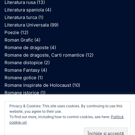
Literatura rusa
(13)
Literatura spaniola
(4)
Literatura turca
(1)
Literatura Universala
(99)
Poezie
(12)
Roman Grafic
(4)
Romane de dragoste
(4)
Romane de dragoste, Carti romantice
(12)
Romane distopice
(2)
Romane Fantasy
(4)
Romane gotice
(1)
Romane inspirate de Holocaust
(10)
Romane istorice
(1)
Romane SF
(2)
We use cookies on our website to give you the most
Privacy & Cookies: This site uses cookies. By continuing to use this
relevant experience by remembering your preferences
website, you agree to their use.
and repeat visits. By clicking “Accept”, you consent to the
To find out more, including how to control cookies, see here:
Politică
use of ALL the cookies.
cookie-uri
Cookie settings
ACCEPT