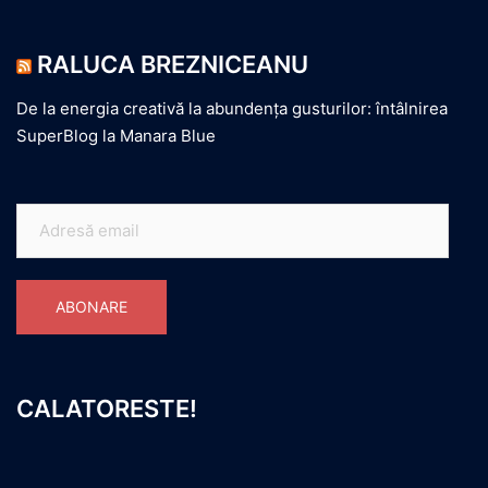
RALUCA BREZNICEANU
De la energia creativă la abundența gusturilor: întâlnirea
SuperBlog la Manara Blue
Adresă
email
ABONARE
CALATORESTE!