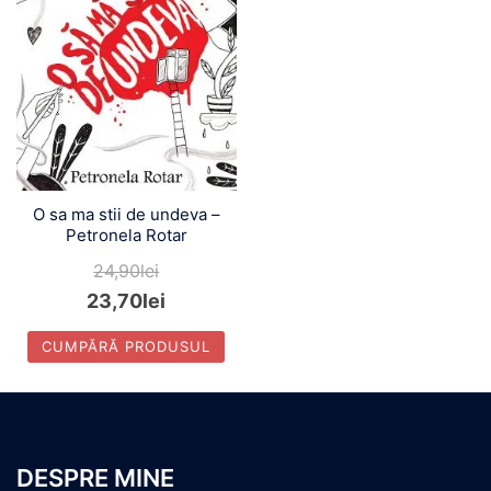
O sa ma stii de undeva –
Petronela Rotar
24,90
lei
23,70
lei
CUMPĂRĂ PRODUSUL
DESPRE MINE