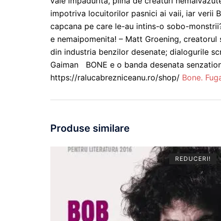
vale impadurita, plina de creaturi nemaivazute
impotriva locuitorilor pasnici ai vaii, iar verii
capcana pe care le-au intins-o sobo-monstri
e nemaipomenita! – Matt Groening, creatorul 
din industria benzilor desenate; dialogurile scr
Gaiman BONE e o banda desenata senzationala…
https://ralucabrezniceanu.ro/shop/
Bone. Fuga
Produse similare
REDUCERI!