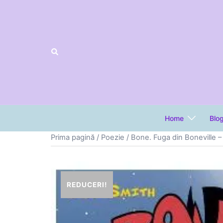
Sari
la
conținut
Home
Blo
Prima pagină
/
Poezie
/ Bone. Fuga din Boneville –
REDUCERI!