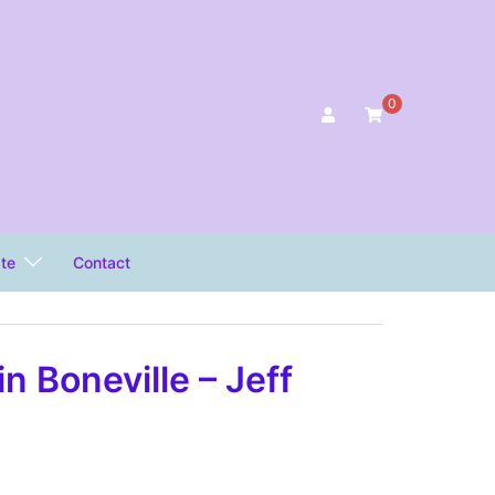
0
ate
Contact
n Boneville – Jeff