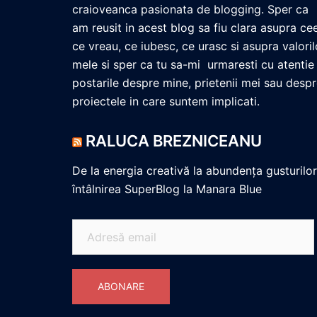
craioveanca pasionata de blogging. Sper ca
am reusit in acest blog sa fiu clara asupra ce
ce vreau, ce iubesc, ce urasc si asupra valoril
mele si sper ca tu sa-mi urmaresti cu atentie
postarile despre mine, prietenii mei sau desp
proiectele in care suntem implicati.
RALUCA BREZNICEANU
De la energia creativă la abundența gusturilor
întâlnirea SuperBlog la Manara Blue
Adresă
email
ABONARE