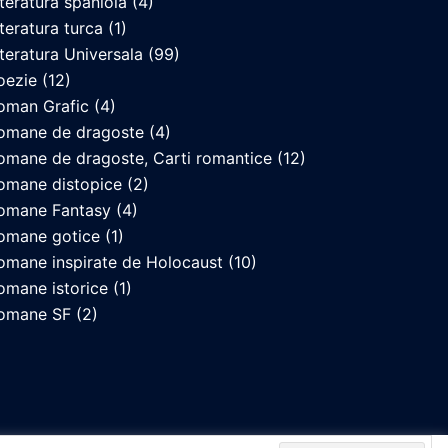
iteratura spaniola
(4)
iteratura turca
(1)
iteratura Universala
(99)
oezie
(12)
oman Grafic
(4)
omane de dragoste
(4)
omane de dragoste, Carti romantice
(12)
omane distopice
(2)
omane Fantasy
(4)
omane gotice
(1)
omane inspirate de Holocaust
(10)
omane istorice
(1)
omane SF
(2)