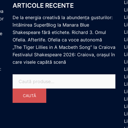
L
ARTICOLE RECENTE
L
ea
L
De la energia creativă la abundența gusturilor:
or
L
întâlnirea SuperBlog la Manara Blue
L
Shakespeare fără etichete. Richard 3. Omul
re
L
Ofelia. Afterlife. Ofelia ca voce autonomă
L
„The Tiger Lillies in A Macbeth Song” la Craiova
L
Festivalul Shakespeare 2026: Craiova, orașul în
L
care visele capătă scenă
:
L
L
Caută
Li
după:
L
CAUTĂ
L
L
L
L