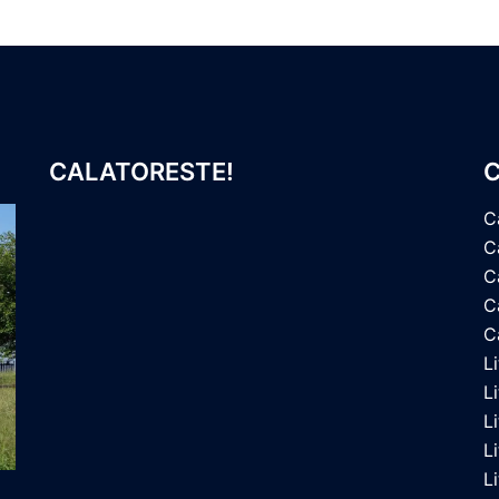
CALATORESTE!
C
C
C
C
Ca
C
L
L
L
L
L