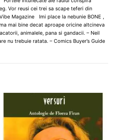
 Fortele intunecate ale raului conspira
leg. Vor reusi cei trei sa scape teferi din
– Vibe Magazine Imi place la nebunie BONE ,
uma mai bine decat aproape oricine altcineva
acatorii, animalele, pana si gandacii. – Neil
re nu trebuie ratata. – Comics Buyer’s Guide