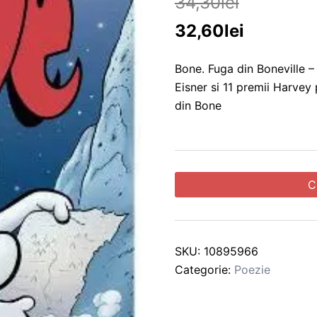
34,30
lei
32,60
lei
Bone. Fuga din Boneville –
Eisner si 11 premii Harvey
din Bone
C
SKU:
10895966
Categorie:
Poezie