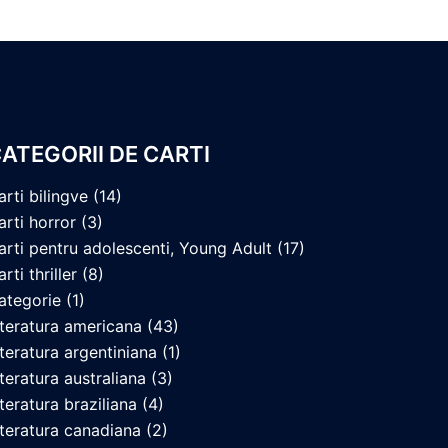
ATEGORII DE CARTI
arti bilingve
(14)
arti horror
(3)
arti pentru adolescenti, Young Adult
(17)
rti thriller
(8)
ategorie
(1)
iteratura americana
(43)
iteratura argentiniana
(1)
iteratura australiana
(3)
iteratura braziliana
(4)
iteratura canadiana
(2)