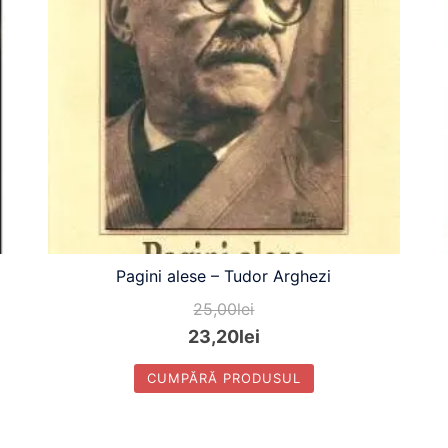
Pagini alese – Tudor Arghezi
25,00
lei
23,20
lei
CUMPĂRĂ PRODUSUL