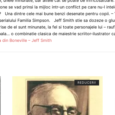
, unele minunate, dar altele cat se poate de infricosatoare.
 Bone se vad prinsi la mijloc intr-un conflict pe care nu-l inte
i? Una dintre cele mai bune benzi desenate pentru copii. 
serialului Familia Simpson. Jeff Smith stie sa dozeze o gl
ise de el sunt minunate, la fel si toate personajele lui – rauf
 o combinatie clasica de maiestrie scriitor-ilustrator ca
 din Boneville – Jeff Smith
REDUCERI!