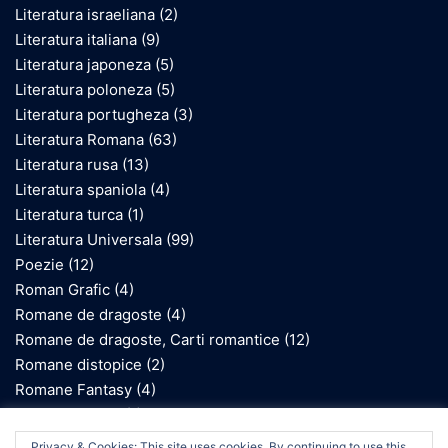
Literatura israeliana
(2)
Literatura italiana
(9)
Literatura japoneza
(5)
Literatura poloneza
(5)
Literatura portugheza
(3)
Literatura Romana
(63)
Literatura rusa
(13)
Literatura spaniola
(4)
Literatura turca
(1)
Literatura Universala
(99)
Poezie
(12)
Roman Grafic
(4)
Romane de dragoste
(4)
Romane de dragoste, Carti romantice
(12)
Romane distopice
(2)
Romane Fantasy
(4)
Romane gotice
(1)
Romane inspirate de Holocaust
(10)
We use cookies on our website to give you the most
Privacy & Cookies: This site uses cookies. By continuing to use this