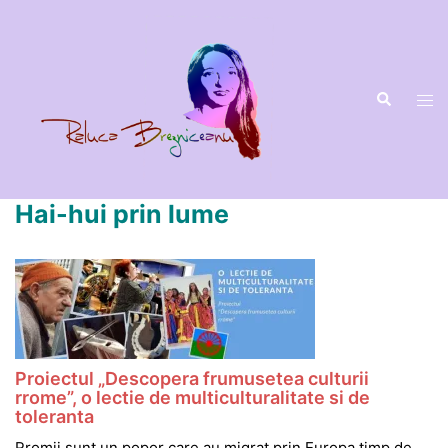
Sari
la
conținut
Hai-hui prin lume
Proiectul „Descopera frumusetea culturii
rrome”, o lectie de multiculturalitate si de
toleranta
Rromii sunt un popor care au migrat prin Europa timp de