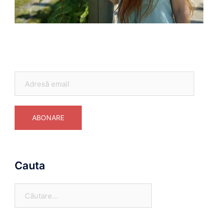
Adresă
email
ABONARE
Cauta
Caută
după: