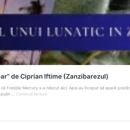
bar” de Ciprian Iftime (Zanzibarezul)
că Freddie Mercury s-a născut aici. Apoi au început să apară postări
Recenzie
l puțin …
Continuă lectura
„Jurnalul
unui
lunatic
in
Zanzibar”