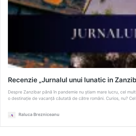
Recenzie „Jurnalul unui lunatic in Zanzi
Despre Zanzibar până în pandemie nu știam mare lucru, cel mult 
o destinație de vacanță căutată de către români. Curios, nu? Ce
Raluca Brezniceanu