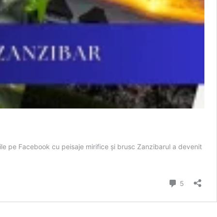
le pe Facebook cu peisaje mirifice și brusc Zanzibarul a devenit
comentarii
5